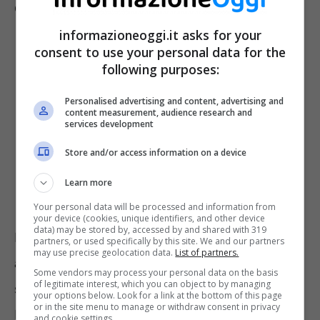
dollari.
informazioneoggi.it asks for your
consent to use your personal data for the
following purposes:
Personalised advertising and content, advertising and
content measurement, audience research and
services development
Store and/or access information on a device
Learn more
Your personal data will be processed and information from
your device (cookies, unique identifiers, and other device
data) may be stored by, accessed by and shared with 319
La protagonista in questione ha 61 anni ed ha
partners, or used specifically by this site. We and our partners
may use precise geolocation data.
List of partners.
acquistato il biglietto fortunato presso la
Some vendors may process your personal data on the basis
of legitimate interest, which you can object to by managing
stazione di servizio Sunoco al 42986 Mound
your options below. Look for a link at the bottom of this page
or in the site menu to manage or withdraw consent in privacy
Rd. a Sterling Heights.
Il tagliando in
and cookie settings.