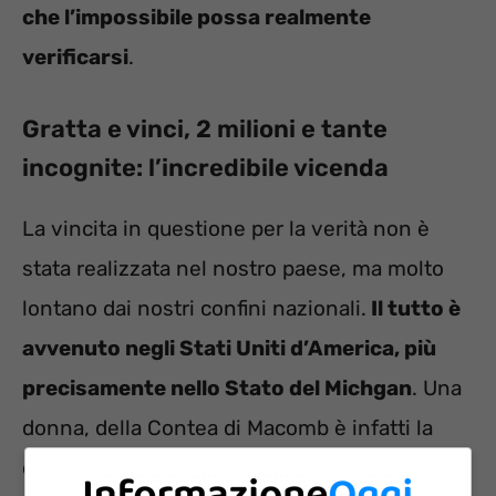
che l’impossibile possa realmente
verificarsi
.
Gratta e vinci, 2 milioni e tante
incognite: l’incredibile vicenda
La vincita in questione per la verità non è
stata realizzata nel nostro paese, ma molto
lontano dai nostri confini nazionali.
Il tutto è
avvenuto negli Stati Uniti d’America, più
precisamente nello Stato del Michgan
. Una
donna, della Contea di Macomb è infatti la
destinataria della super vincita di 2 milioni di