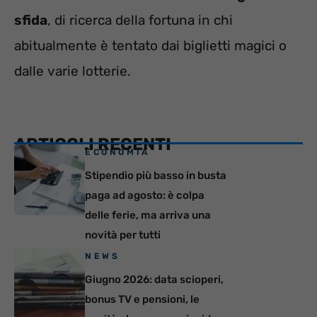
sfida
, di ricerca della fortuna in chi
abitualmente è tentato dai biglietti magici o
dalle varie lotterie.
ARTICOLI RECENTI
ECONOMIA
Stipendio più basso in busta
paga ad agosto: è colpa
delle ferie, ma arriva una
novità per tutti
NEWS
Giugno 2026: data scioperi,
bonus TV e pensioni, le