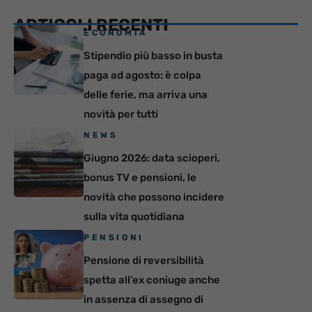
ARTICOLI RECENTI
ECONOMIA
Stipendio più basso in busta
paga ad agosto: è colpa
delle ferie, ma arriva una
novità per tutti
NEWS
Giugno 2026: data scioperi,
bonus TV e pensioni, le
novità che possono incidere
sulla vita quotidiana
PENSIONI
Pensione di reversibilità
spetta all’ex coniuge anche
in assenza di assegno di