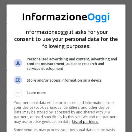
I suggerimenti per comprendere le
fusa del gatto
informazioneoggi.it asks for your
consent to use your personal data for the
Per capire meglio le fusa del tuo gatto, tieni
following purposes:
presente questi tre suggerimenti:
Personalised advertising and content, advertising and
content measurement, audience research and
services development
Osserva il contesto in cui il gatto fa le fusa.
Sta ricevendo attenzione? È in un ambiente
Store and/or access information on a device
nuovo? Questi dettagli possono darti indizi
Learn more
sul suo stato emotivo.
Your personal data will be processed and information from
your device (cookies, unique identifiers, and other device
data) may be stored by, accessed by and shared with 319
partners, or used specifically by this site. We and our partners
L’intensità delle fusa può variare. Fusa
may use precise geolocation data.
List of partners.
Some vendors may process your personal data on the basis
leggere indicano tranquillità, mentre fusa più