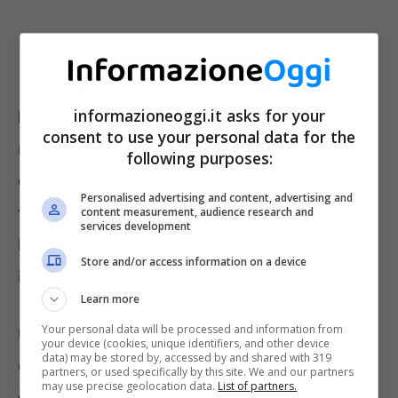
informazioneoggi.it asks for your
E che dire dell’ammollo dei legumi?
Un altro
consent to use your personal data for the
modo per riutilizzare l’acqua della pasta è
following purposes:
quella di mettere in ammollo i legumi come
Personalised advertising and content, advertising and
fagioli oppure ceci. Quest’acqua, però, va
content measurement, audience research and
services development
bene solamente per l’ammollo per cuocerli,
Store and/or access information on a device
invece, bisognerà cambiarla.
Learn more
Your personal data will be processed and information from
Un’altra modalità per il riciclo è quella di
your device (cookies, unique identifiers, and other device
data) may be stored by, accessed by and shared with 319
utilizzare l’acqua della pasta per la
partners, or used specifically by this site. We and our partners
may use precise geolocation data.
List of partners.