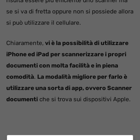
risulta essere più efficiente uno scanner ma
se si va di fretta oppure non si possiede allora
si può utilizzare il cellulare.
Chiaramente,
vi è la possibilità di utilizzare
iPhone ed iPad per scannerizzare i propri
documenti con molta facilità e in piena
comodità
.
La modalità migliore per farlo è
utilizzare una sorta di app, ovvero Scanner
documenti
che si trova sui dispositivi Apple.