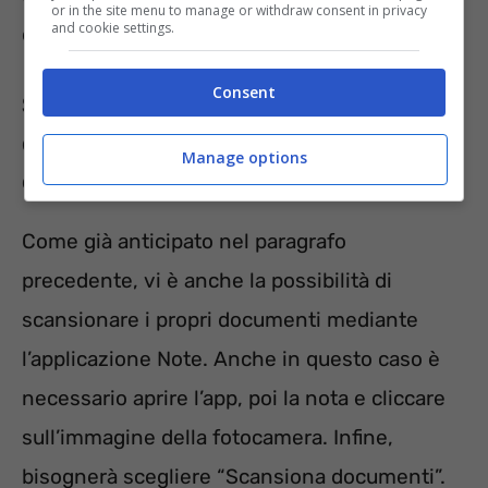
or in the site menu to manage or withdraw consent in privacy
and cookie settings.
desiderata.
Consent
Scannerizzare con iPhone e iPad è
davvero semplice: ecco come si fa
Manage options
con l’applicazione Note
Come già anticipato nel paragrafo
precedente, vi è anche la possibilità di
scansionare i propri documenti mediante
l’applicazione Note. Anche in questo caso è
necessario aprire l’app, poi la nota e cliccare
sull’immagine della fotocamera. Infine,
bisognerà scegliere “Scansiona documenti”.