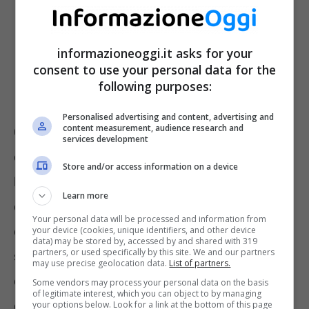
informazioneoggi.it asks for your
consent to use your personal data for the
following purposes:
Personalised advertising and content, advertising and
content measurement, audience research and
Questa funzione vi è sia nella sezione File
services development
che in quella Notes. Per utilizzare la funzione
Store and/or access information on a device
basterà aprire l’applicazione File, poi aprire la
Learn more
directory. Qui potrà essere salvato il
Your personal data will be processed and information from
documento. In seguito, si dovrà poi cliccare
your device (cookies, unique identifiers, and other device
data) may be stored by, accessed by and shared with 319
partners, or used specifically by this site. We and our partners
sui 3 puntini presenti e scegliere “Scansiona
may use precise geolocation data.
List of partners.
documenti”, sarà poi aperta la fotocamera che
Some vendors may process your personal data on the basis
of legitimate interest, which you can object to by managing
catturerà in automatico l’immagine
your options below. Look for a link at the bottom of this page