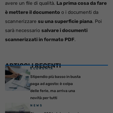
avere un file di qualità.
La prima cosa da fare
è mettere il documento
o i documenti da
scannerizzare
su una superficie piana
. Poi
sarà necessario
salvare i documenti
scannerizzati in formato PDF
.
ARTICOLI RECENTI
ECONOMIA
Stipendio più basso in busta
paga ad agosto: è colpa
delle ferie, ma arriva una
novità per tutti
NEWS