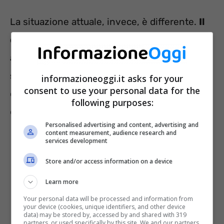
La situazione attuale, invece, è differente.
Il
dipendente ammalato, infatti, può
assentarsi dal lavoro soltanto se lamenta
sintomi particolarmente gravi
, che
informazioneoggi.it asks for your
consent to use your personal data for the
ostacolano l’ordinario svolgimento
following purposes:
dell’attività.
Personalised advertising and content, advertising and
content measurement, audience research and
services development
Store and/or access information on a device
Learn more
Your personal data will be processed and information from
your device (cookies, unique identifiers, and other device
data) may be stored by, accessed by and shared with 319
partners, or used specifically by this site. We and our partners