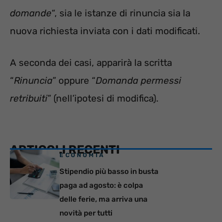
domande
“, sia le istanze di rinuncia sia la
nuova richiesta inviata con i dati modificati.
A seconda dei casi, apparirà la scritta
“
Rinuncia
” oppure “
Domanda permessi
retribuiti
” (nell’ipotesi di modifica).
ARTICOLI RECENTI
ECONOMIA
Stipendio più basso in busta
paga ad agosto: è colpa
delle ferie, ma arriva una
novità per tutti