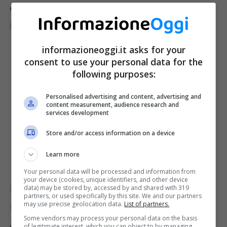
della domanda
” per coloro che hanno chiesto
il
congedo straordinario
.
informazioneoggi.it asks for your
consent to use your personal data for the
following purposes:
Personalised advertising and content, advertising and
content measurement, audience research and
services development
Store and/or access information on a device
Learn more
Your personal data will be processed and information from
your device (cookies, unique identifiers, and other device
È sufficiente accedere al sito dell’Istituto di
data) may be stored by, accessed by and shared with 319
partners, or used specifically by this site. We and our partners
may use precise geolocation data.
List of partners.
Previdenza e cliccare su “
Indennità per
Some vendors may process your personal data on the basis
congedi straordinari (assistenza familiari
of legitimate interest, which you can object to by managing