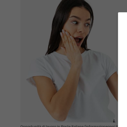
Opportunità di lavoro in Poste Italiane (informazioneoggi.it)