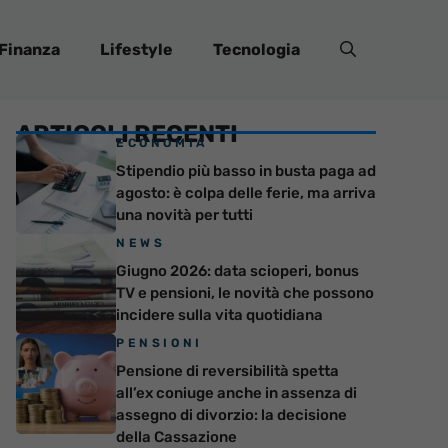
Finanza
Lifestyle
Tecnologia
ARTICOLI RECENTI
ECONOMIA
Stipendio più basso in busta paga ad
agosto: è colpa delle ferie, ma arriva
una novità per tutti
NEWS
Giugno 2026: data scioperi, bonus
TV e pensioni, le novità che possono
incidere sulla vita quotidiana
PENSIONI
Pensione di reversibilità spetta
all’ex coniuge anche in assenza di
assegno di divorzio: la decisione
della Cassazione