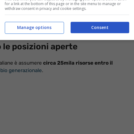
for a link at the bottom of this page or in the site menu to manage or
withdraw consent in privacy and cookie settings.
aliane raccoglie nuove candidature per l’
assunzione di
 risorse saranno inserite nell’organico nelle varie filiali
Manage options
Consent
professionali richieste.
 le posizioni aperte
Italiane è assumere
circa 25mila risorse entro il
bio generazionale
.