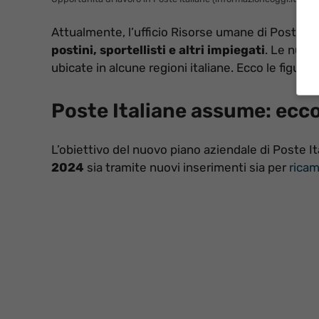
Attualmente, l’ufficio Risorse umane di Poste It
postini, sportellisti e altri impiegati
. Le nuove
ubicate in alcune regioni italiane. Ecco le figure 
Poste Italiane assume: ecco
L’obiettivo del nuovo piano aziendale di Poste 
2024
sia tramite nuovi inserimenti sia per
ricam