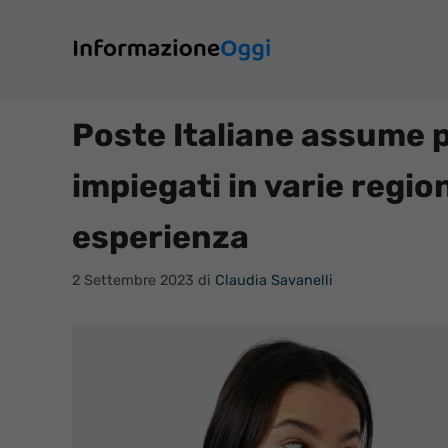
Vai
al
contenuto
Poste Italiane assume po
impiegati in varie region
esperienza
2 Settembre 2023
di
Claudia Savanelli