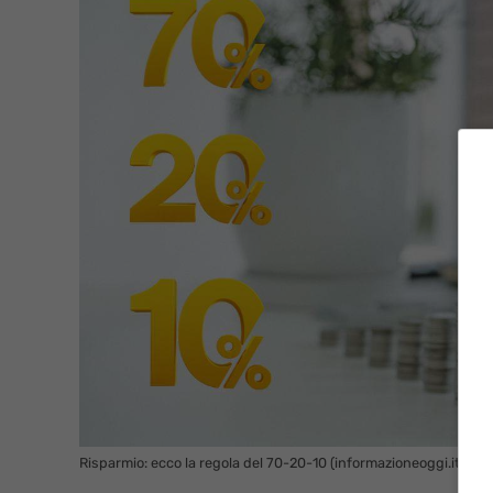
Risparmio: ecco la regola del 70-20-10 (informazioneoggi.it)