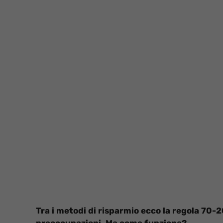
Tra i metodi di risparmio ecco la regola 70-2
preoccupazioni. Ma come funziona?