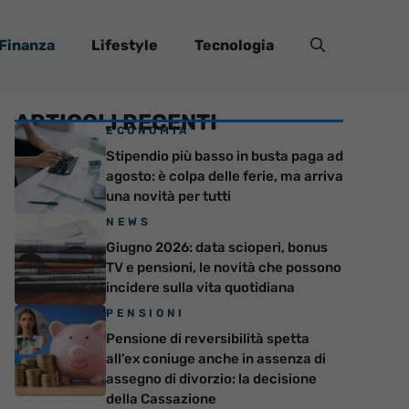
Finanza
Lifestyle
Tecnologia
ARTICOLI RECENTI
ECONOMIA
Stipendio più basso in busta paga ad
agosto: è colpa delle ferie, ma arriva
una novità per tutti
NEWS
Giugno 2026: data scioperi, bonus
TV e pensioni, le novità che possono
incidere sulla vita quotidiana
PENSIONI
Pensione di reversibilità spetta
all’ex coniuge anche in assenza di
assegno di divorzio: la decisione
della Cassazione