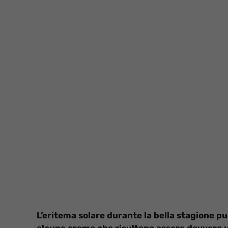
L’eritema solare durante la bella stagione 
alcune creme che risultano essere davvero ut