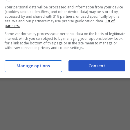
e è dietro l’angolo in particolare se si resta in
Your personal data will be processed and information from your device
(cookies, unique identifiers, and other device data) may be stored by,
edio più utile è rappresentato dalle
creme solari ad
accessed by and shared with 319 partners, or used specifically by this
ne, una parte del proprio corpo potrebbe restare
site. We and our partners may use precise geolocation data.
List of
partners.
Some vendors may process your personal data on the basis of legitimate
interest, which you can object to by managing your options below. Look
sa, spesso, infatti, si resta in acqua molto tempo e ci
for a link at the bottom of this page or in the site menu to manage or
withdraw consent in privacy and cookie settings.
mettere la protezione.
Manage options
Consent