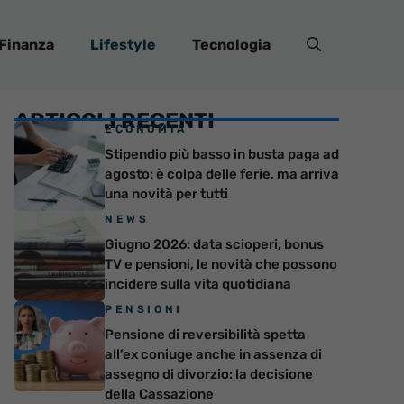
Finanza
Lifestyle
Tecnologia
ARTICOLI RECENTI
ECONOMIA
Stipendio più basso in busta paga ad
agosto: è colpa delle ferie, ma arriva
una novità per tutti
NEWS
Giugno 2026: data scioperi, bonus
TV e pensioni, le novità che possono
incidere sulla vita quotidiana
PENSIONI
Pensione di reversibilità spetta
all’ex coniuge anche in assenza di
assegno di divorzio: la decisione
della Cassazione