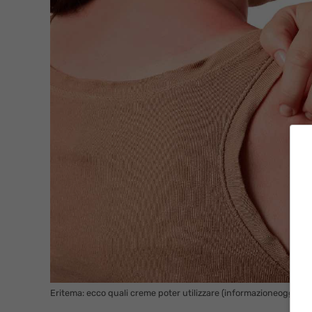
Eritema: ecco quali creme poter utilizzare (informazioneoggi.it)