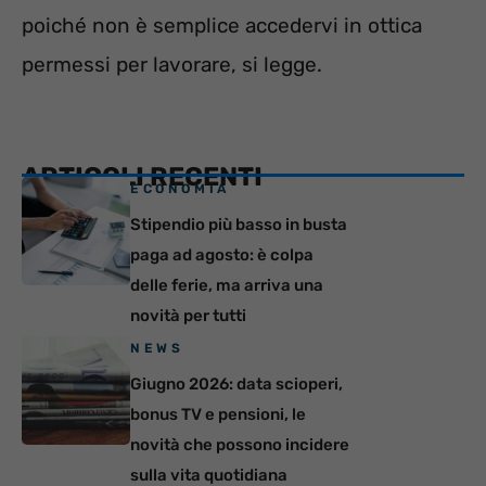
poiché non è semplice accedervi in ottica
permessi per lavorare, si legge.
ARTICOLI RECENTI
ECONOMIA
Stipendio più basso in busta
paga ad agosto: è colpa
delle ferie, ma arriva una
novità per tutti
NEWS
Giugno 2026: data scioperi,
bonus TV e pensioni, le
novità che possono incidere
sulla vita quotidiana