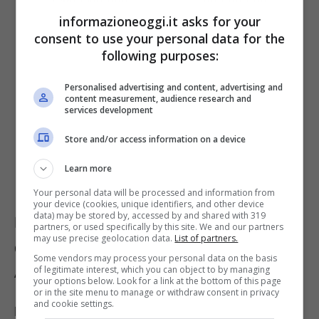
informazioneoggi.it asks for your
consent to use your personal data for the
following purposes:
Personalised advertising and content, advertising and
content measurement, audience research and
services development
Store and/or access information on a device
Learn more
Your personal data will be processed and information from
your device (cookies, unique identifiers, and other device
data) may be stored by, accessed by and shared with 319
Dove trovare lavoro all’estero, in
partners, or used specifically by this site. We and our partners
may use precise geolocation data.
List of partners.
quali Paesi cercarlo: Germania,
Some vendors may process your personal data on the basis
Australia e non solo
of legitimate interest, which you can object to by managing
your options below. Look for a link at the bottom of this page
or in the site menu to manage or withdraw consent in privacy
and cookie settings.
La scelta del Paese dove andare