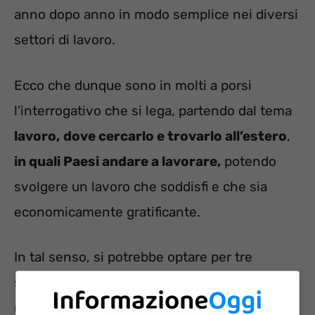
anno dopo anno in modo semplice nei diversi
settori di lavoro.
Ecco che dunque sono in molti a porsi
l’interrogativo che si lega, partendo dal tema
lavoro,
dove cercarlo e trovarlo all’estero
,
in quali Paesi andare a lavorare,
potendo
svolgere un lavoro che soddisfi e che sia
economicamente gratificante.
In tal senso, si potrebbe optare per tre
soluzioni, ma ecco quali sono a seguire e
relativi dettagli.