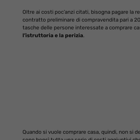
Oltre ai costi poc’anzi citati, bisogna pagare la 
contratto preliminare di compravendita pari a 200
tasche delle persone interessate a comprare cas
l’istruttoria e la perizia
.
Quando si vuole comprare casa, quindi, non si deve
sono bensì tutta una serie di costi aggiuntivi ch