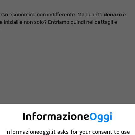
orso economico non indifferente. Ma quanto
denaro
è
iniziali e non solo? Entriamo quindi nei dettagli e
.
informazioneoggi.it asks for your consent to use