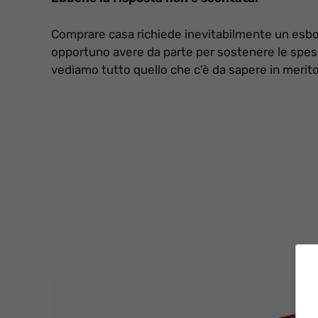
Comprare casa richiede inevitabilmente un esb
opportuno avere da parte per sostenere le spese 
vediamo tutto quello che c’è da sapere in merito