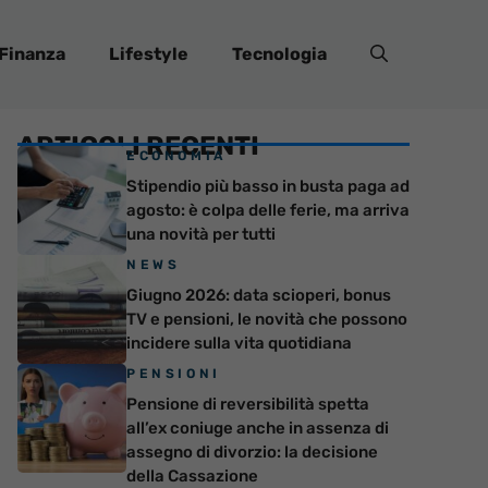
Finanza
Lifestyle
Tecnologia
ARTICOLI RECENTI
ECONOMIA
Stipendio più basso in busta paga ad
agosto: è colpa delle ferie, ma arriva
una novità per tutti
NEWS
Giugno 2026: data scioperi, bonus
TV e pensioni, le novità che possono
incidere sulla vita quotidiana
PENSIONI
Pensione di reversibilità spetta
all’ex coniuge anche in assenza di
assegno di divorzio: la decisione
della Cassazione