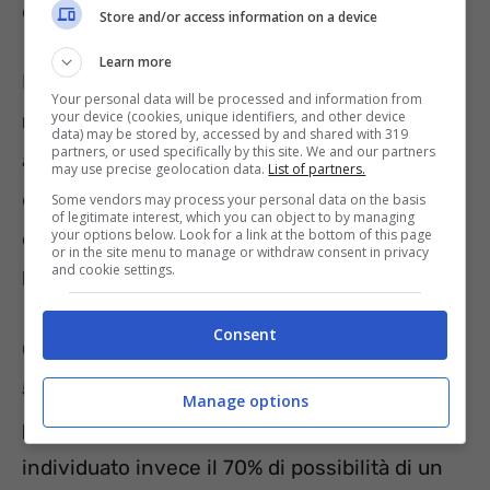
of Meteorology).
Store and/or access information on a device
Learn more
Entrambe le agenzie
si occupano di
Your personal data will be processed and information from
your device (cookies, unique identifiers, and other device
misurare le temperature degli oceani
–
data) may be stored by, accessed by and shared with 319
partners, or used specifically by this site. We and our partners
anche se utilizzando criteri leggermente
may use precise geolocation data.
List of partners.
diversi – e quando rispondono a determinati
Some vendors may process your personal data on the basis
of legitimate interest, which you can object to by managing
your options below. Look for a link at the bottom of this page
criteri
annunciano l’arrivo del Nino o della
or in the site menu to manage or withdraw consent in privacy
and cookie settings.
Nina
.
Consent
Quest’anno la NOAA ha dichiarato che ci sono
56% di probabilità che El Nino raggiunga un
Manage options
picco
nella sua manifestazione. BOM ha
individuato invece il 70% di possibilità di un