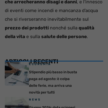
che arrecheranno disagi e danni
, e l’innesco
di eventi come incendi e mancanza d’acqua
che si riverseranno inevitabilmente sul
prezzo dei prodotti
nonché sulla
qualità
della vita
e sulla
salute delle persone
.
ARTICOLI RECENTI
ECONOMIA
Stipendio più basso in busta
paga ad agosto: è colpa
delle ferie, ma arriva una
novità per tutti
NEWS
Giugno 2026: data scioperi,