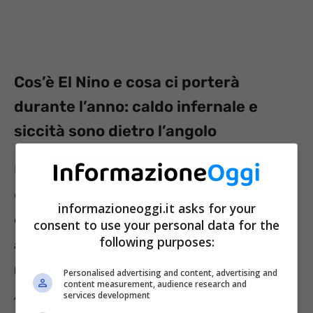
Cos’è El Nino e cosa ci porterà
durante l’anno: caldo infernale e
siccità sono dietro l’angolo
Per capire cosa sia precisamente il fenomeno
della “nascita” di El Nino possiamo rifarci a
informazioneoggi.it asks for your
come lo definiscono
due importanti
consent to use your personal data for the
following purposes:
agenzie
di rilievo mondiale, la
NOAA
(National Oceanic and Atmospheric
Personalised advertising and content, advertising and
content measurement, audience research and
Administration) e la
BOM
(Australia’s Bureau
services development