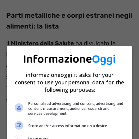
Parti metalliche e corpi estranei negli
alimenti: la lista
Il
Ministero della Salute
ha divulgato le
informazioni inerenti
due prodotti
alimentari potenzialmente rischiosi per la
informazioneoggi.it asks for your
salute dei consumatori
. Si tratta di un tipo di
consent to use your personal data for the
Yogurt e di formaggio vegetale, cioè Tofu alle
following purposes:
erbe.
Personalised advertising and content, advertising and
content measurement, audience research and
services development
Yogurt Oh Mycheesecake bianco e
Store and/or access information on a device
crumble cacao di Granarolo –
Learn more