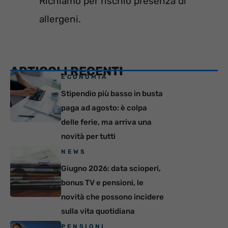
Richiamo per rischio presenza di
allergeni.
ARTICOLI RECENTI
ECONOMIA
Stipendio più basso in busta
paga ad agosto: è colpa
delle ferie, ma arriva una
novità per tutti
NEWS
Giugno 2026: data scioperi,
bonus TV e pensioni, le
novità che possono incidere
sulla vita quotidiana
PENSIONI