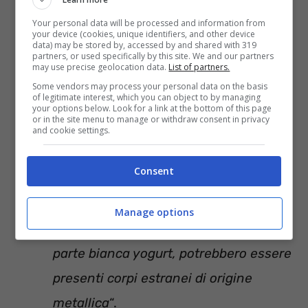
confezione da 140 gr.
– prodotto
Your personal data will be processed and information from
dall’azienda Granarolo SpA nello
your device (cookies, unique identifiers, and other device
data) may be stored by, accessed by and shared with 319
stabilimento di Pasturago sito in Strada
partners, or used specifically by this site. We and our partners
may use precise geolocation data.
List of partners.
Provinciale 30, SNC a Vernate in
Some vendors may process your personal data on the basis
of legitimate interest, which you can object to by managing
provincia di Milano- Lotto n. Y3143D
your options below. Look for a link at the bottom of this page
or in the site menu to manage or withdraw consent in privacy
con data di scadenza al 06/07/2023 –
and cookie settings.
marchio di identificazione del
Consent
produttore: IT03170CE. La motivazione
ufficiale per il richiamo è la seguente:
Manage options
“
All’interno di un unico vasetto, nella
parte bianca yogurt, potrebbero essere
presenti corpi estranei di origine
metallica
“.