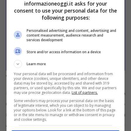
informazioneoggi.it asks for your
consent to use your personal data for the
following purposes:
Personalised advertising and content, advertising and
content measurement, audience research and
services development
Store and/or access information on a device
Learn more
Your personal data will be processed and information from
Come andare in pensione a 59 anni – Informazioneoggi.it
your device (cookies, unique identifiers, and other device
data) may be stored by, accessed by and shared with 319
partners, or used specifically by this site. We and our partners
La
pensione per precoci richiede
may use precise geolocation data.
List of partners.
Some vendors may process your personal data on the basis
unicamente 41 anni di contributi
di cui uno
of legitimate interest, which you can object to by managing
your options below. Look for a link at the bottom of this page
maturato prima dei 19 anni e l’appartenenza
or in the site menu to manage or withdraw consent in privacy
and cookie settings.
ad una categoria dell’APE Sociale. Facendo un