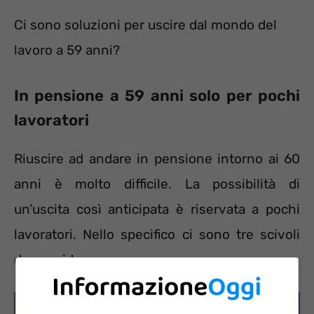
Ci sono soluzioni per uscire dal mondo del
lavoro a 59 anni?
In pensione a 59 anni solo per pochi
lavoratori
Riuscire ad andare in pensione intorno ai 60
anni è molto difficile. La possibilità di
un’uscita così anticipata è riservata a pochi
lavoratori. Nello specifico ci sono tre scivoli
da considerare.