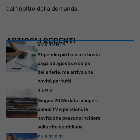
dall’inoltro della domanda.
ARTICOLI RECENTI
ECONOMIA
Stipendio più basso in busta
paga ad agosto: è colpa
delle ferie, ma arriva una
novità per tutti
NEWS
Giugno 2026: data scioperi,
bonus TV e pensioni, le
novità che possono incidere
sulla vita quotidiana
PENSIONI