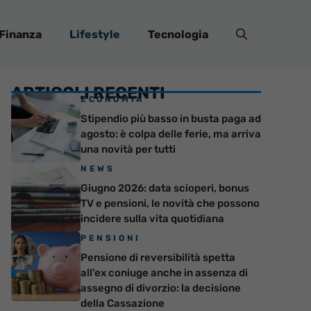
Finanza
Lifestyle
Tecnologia
ARTICOLI RECENTI
ECONOMIA
Stipendio più basso in busta paga ad
agosto: è colpa delle ferie, ma arriva
una novità per tutti
NEWS
Giugno 2026: data scioperi, bonus
TV e pensioni, le novità che possono
incidere sulla vita quotidiana
PENSIONI
Pensione di reversibilità spetta
all’ex coniuge anche in assenza di
assegno di divorzio: la decisione
della Cassazione