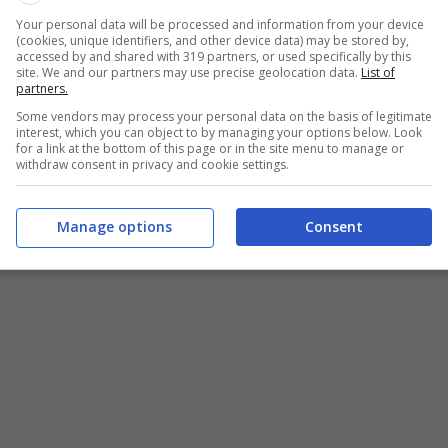
ibili problemi che si possono avere e che sono legati
Your personal data will be processed and information from your device
icerca di sostitutivi per evitare di rinunciare al gusto
(cookies, unique identifiers, and other device data) may be stored by,
accessed by and shared with 319 partners, or used specifically by this
site. We and our partners may use precise geolocation data.
List of
partners.
eta oppure perché si ha una patologia che non
Some vendors may process your personal data on the basis of legitimate
interest, which you can object to by managing your options below. Look
dire addio per sempre al gusto dello zucchero, però, vi
for a link at the bottom of this page or in the site menu to manage or
withdraw consent in privacy and cookie settings.
oter mettere in campo.
Manage options
Consent