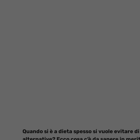
Quando si è a dieta spesso si vuole evitare d
alternative? Ecco cosa c’è da sapere in meri