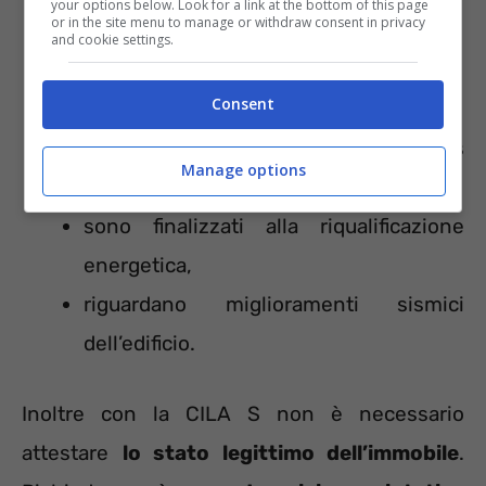
your options below. Look for a link at the bottom of this page
or in the site menu to manage or withdraw consent in privacy
and cookie settings.
Consent
gli interventi sono ammessi al Bonus
Manage options
edilizio,
sono finalizzati alla riqualificazione
energetica,
riguardano miglioramenti sismici
dell’edificio.
Inoltre con la CILA S non è necessario
attestare
lo stato legittimo dell’immobile
.