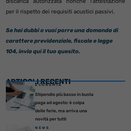
discarica autorizzata nonché l’attestazione
per il rispetto dei requisiti acustici passivi.
Se hai dubbi o vuoi porre una domanda di
carattere previdenziale, fiscale e legge
104, invia qui il tuo quesito.
ARTICOLI RECENTI
ECONOMIA
Stipendio più basso in busta
paga ad agosto: è colpa
delle ferie, ma arriva una
novità per tutti
NEWS