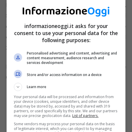
La direttiva è chiara con riferimento alla CILA
Superbonus. Non rientrando nei termini
informazioneoggi.it asks for your
designati si potrà unicamente approfittare
consent to use your personal data for the
dell’aliquota del 90% per il 2023, del 70% per il
following purposes:
2024 e del 65% per l’anno 2025.
Personalised advertising and content, advertising and
content measurement, audience research and
services development
La CILA Superbonus differisce dalla normale
Store and/or access information on a device
CILA in alcuni aspetti. Deve riportare se
Learn more
Your personal data will be processed and information from
your device (cookies, unique identifiers, and other device
data) may be stored by, accessed by and shared with 319
partners, or used specifically by this site. We and our partners
may use precise geolocation data.
List of partners.
Some vendors may process your personal data on the basis
of legitimate interest, which you can object to by managing