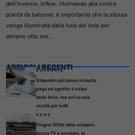
dell’inverno. Infine, ritornando alla nostra
pianta da balcone, è importante che la stessa
venga illuminata dalla luce del sole per
almeno otto ore.
ARTICOLI RECENTI
ECONOMIA
Stipendio più basso in busta
paga ad agosto: è colpa
delle ferie, ma arriva una
novità per tutti
NEWS
Giugno 2026: data scioperi,
bonus TV e pensioni, le