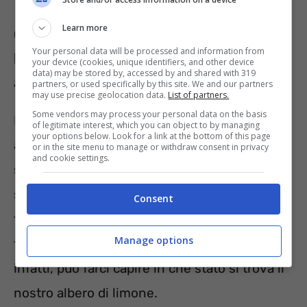
Learn more
Come prendersi cura dell’albero di
Your personal data will be processed and information from
limone, ecco a cosa bisogna fare
your device (cookies, unique identifiers, and other device
data) may be stored by, accessed by and shared with 319
attenzione
partners, or used specifically by this site. We and our partners
may use precise geolocation data.
List of partners.
Some vendors may process your personal data on the basis
Iniziamo col dire che il primo campanello di
of legitimate interest, which you can object to by managing
your options below. Look for a link at the bottom of this page
allarme che ci fa capire che qualcosa non va
or in the site menu to manage or withdraw consent in privacy
and cookie settings.
sono
le foglie che cadono dall’albero.
E non
stiamo parlando di poche foglie, ma di
Consent
tantissime! Detto questo, la prima cosa da
Manage options
fare è concentrarsi sulle radici: il loro aspetto,
infatti, può farci capire in che stato si trova il
nostro albero di limone.