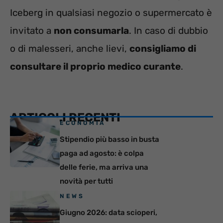
Iceberg in qualsiasi negozio o supermercato è
invitato a
non consumarla
. In caso di dubbio
o di malesseri, anche lievi,
consigliamo di
consultare il proprio medico curante
.
ARTICOLI RECENTI
ECONOMIA
Stipendio più basso in busta
paga ad agosto: è colpa
delle ferie, ma arriva una
novità per tutti
NEWS
Giugno 2026: data scioperi,