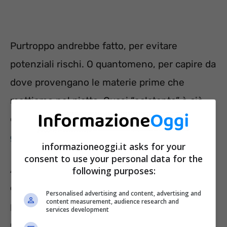
Purtroppo andrebbe fatto, per evitare
potenziali rischi. O quantomeno, per capire da
dove provengano le materie prime che
mettiamo nel piatto. Quasi “eclatante” è ciò
che avviene nella
pasta italiana, che di
grano italiano ne ha ben poco
.
informazioneoggi.it asks for your
consent to use your personal data for the
Anche riconoscendo che
i produttori si
following purposes:
comportano secondo le norme di legge
,
Personalised advertising and content, advertising and
content measurement, audience research and
potremmo disquisire proprio su queste leggi. I
services development
consumatori sono confusi, e come già detto