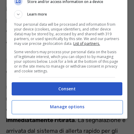
Store and/or access information on a device
impossibilitati a capire bene l’origine di un
Learn more
prodotto. Ma andiamo avanti e cerchiamo di
Your personal data will be processed and information from
your device (cookies, unique identifiers, and other device
capire
cosa sta succedendo riguardo
data) may be stored by, accessed by and shared with 319
partners, or used specifically by this site. We and our partners
all’insalata in oggetto
.
may use precise geolocation data.
List of partners.
Some vendors may process your personal data on the basis
of legitimate interest, which you can object to by managing
Insalata Iceberg, è allarme sanitario a
your options below. Look for a link at the bottom of this page
or in the site menu to manage or withdraw consent in privacy
causa di Norovirus
and cookie settings.
Una
partita di insalata italiana, ma con
Consent
materia prima di origine spagnola
, è oggetto
Manage options
di
richiamo alimentare
, ed è stata
immediatamente ritirata
. La segnalazione è
arrivata dal sistema di allerta rapido per gli