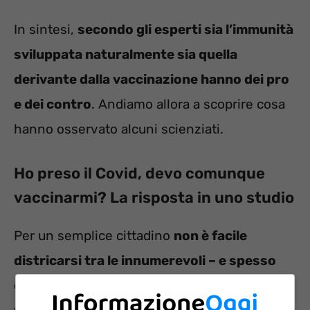
In sintesi,
secondo gli esperti sia l’immunità
sviluppata naturalmente sia quella
derivante dalla vaccinazione hanno dei pro
e dei contro
. Andiamo allora a scoprire cosa
hanno osservato alcuni scienziati.
Ho preso il Covid, devo comunque
vaccinarmi? La risposta in uno studio
Per un semplice cittadino
non è facile
districarsi tra le innumerevoli – e spesso
contrastanti – indicazioni riguardo ai