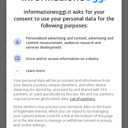
vaccini
. Persino tra gli scienziati vi sono
pareri discordanti. Ci sono alcuni ricercatori
informazioneoggi.it asks for your
consent to use your personal data for the
che pensano che ormai la vaccinazione sia
following purposes:
solo uno dei diversi mezzi per combattere il
Personalised advertising and content, advertising and
Covid, e non più l’unico. Altri che continuano
content measurement, audience research and
services development
a raccomandare l’immunizzazione per evitare
Store and/or access information on a device
di prendere la malattia in forma grave.
Learn more
Di sicuro c’è che,
per qualsiasi dubbio, è
Your personal data will be processed and information from
your device (cookies, unique identifiers, and other device
data) may be stored by, accessed by and shared with 319
bene rivolgersi al proprio medico curante
,
partners, or used specifically by this site. We and our partners
may use precise geolocation data.
List of partners.
che saprà dare le indicazioni giuste in quanto
Some vendors may process your personal data on the basis
conosce i propri pazienti. In questo articolo
of legitimate interest, which you can object to by managing
your options below. Look for a link at the bottom of this page
or in the site menu to manage or withdraw consent in privacy
invece parliamo di
“immunità ibrida”
e dei
and cookie settings.