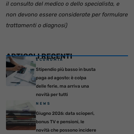
il consulto del medico o dello specialista, e
non devono essere considerate per formulare
trattamenti o diagnosi)
ARTICOLI RECENTI
ECONOMIA
Stipendio più basso in busta
paga ad agosto: è colpa
delle ferie, ma arriva una
novità per tutti
NEWS
Giugno 2026: data scioperi,
bonus TV e pensioni, le
novità che possono incidere