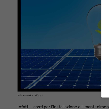
InformazioneOggi
Infatti, i costi per l’installazione e il manten