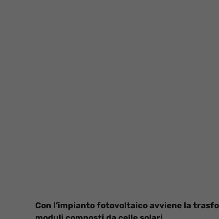
Con l’impianto fotovoltaico avviene la trasfo
moduli composti da celle solari.