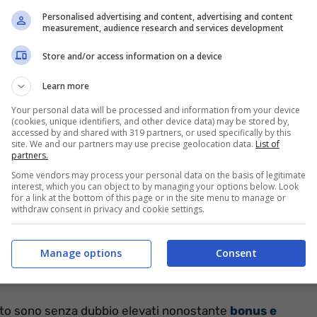
Personalised advertising and content, advertising and content
measurement, audience research and services development
Store and/or access information on a device
Learn more
Your personal data will be processed and information from your device
(cookies, unique identifiers, and other device data) may be stored by,
accessed by and shared with 319 partners, or used specifically by this
site. We and our partners may use precise geolocation data.
List of
partners.
Some vendors may process your personal data on the basis of legitimate
interest, which you can object to by managing your options below. Look
for a link at the bottom of this page or in the site menu to manage or
withdraw consent in privacy and cookie settings.
Manage options
Consent
imento sono senza dubbio elevati nonostante
bonus e