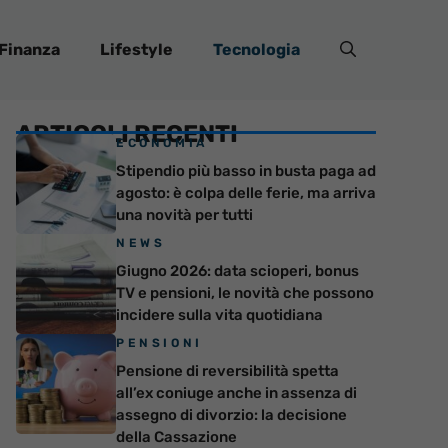
Finanza
Lifestyle
Tecnologia
ARTICOLI RECENTI
ECONOMIA
Stipendio più basso in busta paga ad
agosto: è colpa delle ferie, ma arriva
una novità per tutti
NEWS
Giugno 2026: data scioperi, bonus
TV e pensioni, le novità che possono
incidere sulla vita quotidiana
PENSIONI
Pensione di reversibilità spetta
all’ex coniuge anche in assenza di
assegno di divorzio: la decisione
della Cassazione