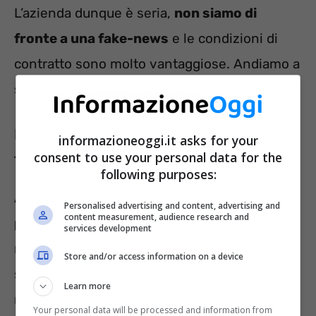
L’azienda dunque è seria,
non siamo di
fronte a una fake-news
e le condizioni di
contratto sono molto vantaggiose. Andiamo a
scoprire qualcosa in più.
Lavoro da 2 mila euro al mese: fatti
informazioneoggi.it asks for your
consent to use your personal data for the
furbo e invia la candidatura!
following purposes:
Alla
Plastic Puglia
si cercano
diverse figure
Personalised advertising and content, advertising and
content measurement, audience research and
professionali
: certo bisogna saper fare un
services development
mestiere, o ad esempio avere la patente
Store and/or access information on a device
speciale per autotrasportatori, ma niente che
Learn more
non sia così impossibile.
Your personal data will be processed and information from