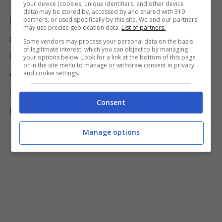
your device (cookies, unique identifiers, and other device
data) may be stored by, accessed by and shared with 319
L’imprenditore a capo della Plastic Puglia fa
partners, or used specifically by this site. We and our partners
may use precise geolocation data.
List of partners.
sapere
, attraverso varie interviste, che
Some vendors may process your personal data on the basis
of legitimate interest, which you can object to by managing
ultimamente ha
assunto
proprio
10
your options below. Look for a link at the bottom of this page
or in the site menu to manage or withdraw consent in privacy
camionisti
e gliene
servirebbero altri 10
.
and cookie settings.
Inoltre l’azienda offre posti anche per
Consent
manovali generici, elettricisti carpentieri
.
Manage options