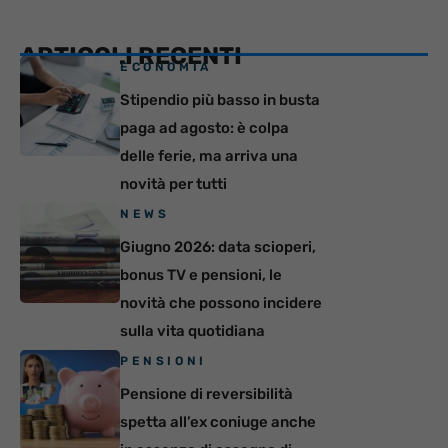
ARTICOLI RECENTI
ECONOMIA
Stipendio più basso in busta
paga ad agosto: è colpa
delle ferie, ma arriva una
novità per tutti
NEWS
Giugno 2026: data scioperi,
bonus TV e pensioni, le
novità che possono incidere
sulla vita quotidiana
PENSIONI
Pensione di reversibilità
spetta all’ex coniuge anche