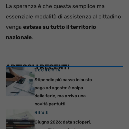
La speranza è che questa semplice ma
essenziale modalità di assistenza al cittadino
venga
estesa su tutto il territorio
nazionale
.
ARTICOLI RECENTI
ECONOMIA
Stipendio più basso in busta
paga ad agosto: è colpa
delle ferie, ma arriva una
novità per tutti
NEWS
Giugno 2026: data scioperi,