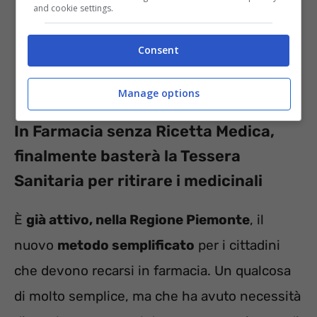
and cookie settings.
Consent
Manage options
In Farmacia senza Ricetta Medica,
finalmente basterà la Tessera
Sanitaria per ritirare i medicinali
È
già attivo, nella Regione Piemonte
, il
nuovo
metodo semplificato
per i cittadini
che devono recarsi in farmacia. Un qualcosa
di molto semplice, ma che ha avuto necessità