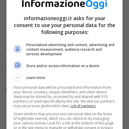
Non solo: immaginiamo le
persone anziane
,
informazioneoggi.it asks for your
consent to use your personal data for the
che generalmente hanno anche maggior
following purposes:
necessità di medicine, che devono
Personalised advertising and content, advertising and
districarsi tra messaggini e smartphone
.
content measurement, audience research and
services development
Insomma, l’idea era ed è buona, ma poteva e
Store and/or access information on a device
può essere migliorata. Infatti per fortuna,
Learn more
passo dopo passo, ci stiamo arrivando. Ecco
Your personal data will be processed and information from
le ultime news
.
your device (cookies, unique identifiers, and other device
data) may be stored by, accessed by and shared with 319
partners, or used specifically by this site. We and our partners
may use precise geolocation data.
List of partners.
Some vendors may process your personal data on the basis
of legitimate interest, which you can object to by managing
your options below. Look for a link at the bottom of this page
or in the site menu to manage or withdraw consent in privacy