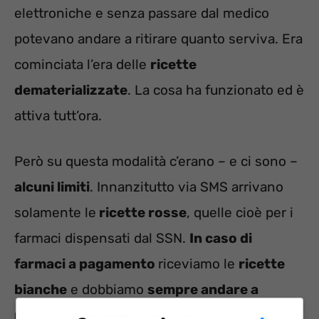
elettroniche e senza passare dal medico
potevano andare a ritirare quanto serviva. Era
cominciata l’era delle
ricette
dematerializzate
. La cosa ha funzionato ed è
attiva tutt’ora.
Però su questa modalità c’erano – e ci sono –
alcuni limiti
. Innanzitutto via SMS arrivano
solamente le
ricette rosse
, quelle cioè per i
farmaci dispensati dal SSN.
In caso di
farmaci a pagamento
riceviamo le
ricette
bianche
e dobbiamo
sempre andare a
ritirarle fisicamente
dal dottore.