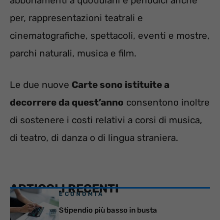
abbonamenti a quotidiani e periodici anche
per, rappresentazioni teatrali e
cinematografiche, spettacoli, eventi e mostre,
parchi naturali, musica e film.
Le due nuove
Carte sono istituite a
decorrere da quest’anno
consentono inoltre
di sostenere i costi relativi a corsi di musica,
di teatro, di danza o di lingua straniera.
ARTICOLI RECENTI
ECONOMIA
Stipendio più basso in busta