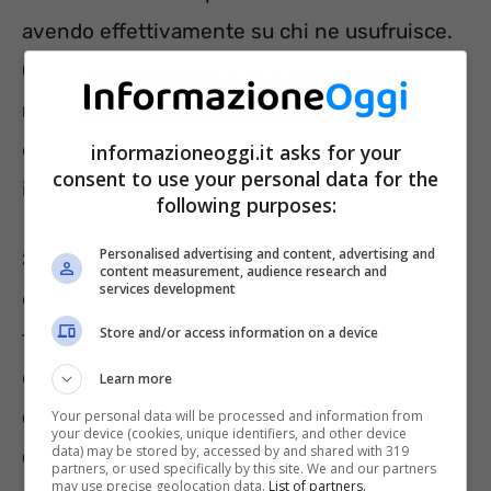
avendo effettivamente su chi ne usufruisce.
Come si potrebbe valutarla? Difficile
misurare sotto forma di ritorno economico
e di qualsiasi altra forma sul breve termine se
informazioneoggi.it asks for your
consent to use your personal data for the
in non in termini di consumi.
following purposes:
Personalised advertising and content, advertising and
Su questo fronte la cosiddetta “Card Cultura”
content measurement, audience research and
services development
e la sua eliminazione nel 2024 sarà una
Store and/or access information on a device
tematica da affrontare soprattutto nel campo
dell’editoria.
È infatti sicuramente vero che
Learn more
circa 80% dei circa 1 miliardo di euro spesi
Your personal data will be processed and information from
your device (cookies, unique identifiers, and other device
data) may be stored by, accessed by and shared with 319
dal 2016
sono stati spesi in libri e riviste.
partners, or used specifically by this site. We and our partners
may use precise geolocation data.
List of partners.