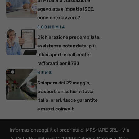
BTP Italia Sì: tassazione
agevolata e impatto ISEE,
conviene davvero?
ECONOMIA
Dichiarazione precompilata,
assistenza potenziata: più
uffici aperti e call center
rafforzati per il 730
NEWS
Sciopero del 29 maggio,
trasporti a rischio in tutta
Italia: orari, fasce garantite
e mezzi coinvolti
Informazioneoggi.it di proprietà di MRSHARE SRL - Via
A. Volta 16 - Palazzo C, 20093 Cologno Monzese (MI) -