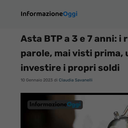
Vai
al
contenuto
Asta BTP a 3 e 7 anni: i
parole, mai visti prima
investire i propri soldi
10 Gennaio 2023
di
Claudia Savanelli