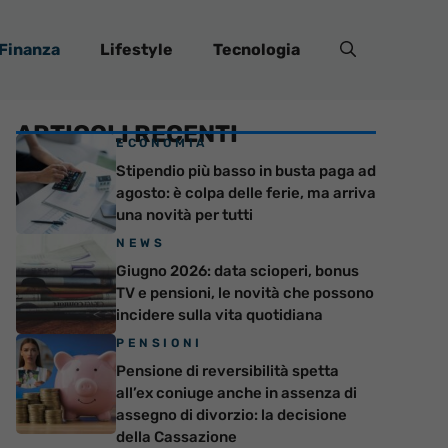
Finanza
Lifestyle
Tecnologia
ARTICOLI RECENTI
ECONOMIA
Stipendio più basso in busta paga ad
agosto: è colpa delle ferie, ma arriva
una novità per tutti
NEWS
Giugno 2026: data scioperi, bonus
TV e pensioni, le novità che possono
incidere sulla vita quotidiana
PENSIONI
Pensione di reversibilità spetta
all’ex coniuge anche in assenza di
assegno di divorzio: la decisione
della Cassazione