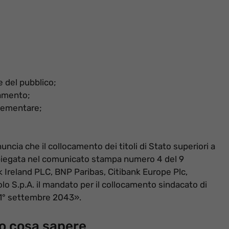
e del pubblico;
camento;
plementare;
cia che il collocamento dei titoli di Stato superiori a
spiegata nel comunicato stampa numero 4 del 9
k Ireland PLC, BNP Paribas, Citibank Europe Plc,
 S.p.A. il mandato per il collocamento sindacato di
1° settembre 2043».
o cosa sapere