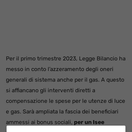
Per il primo trimestre 2023, Legge Bilancio ha
messo in conto l’azzeramento degli oneri
generali di sistema anche per il gas. A questo
si affiancano gli interventi diretti a
compensazione le spese per le utenze di luce
e gas. Sarà ampliata la fascia dei beneficiari
ammessi ai bonus sociali,
per un Isee