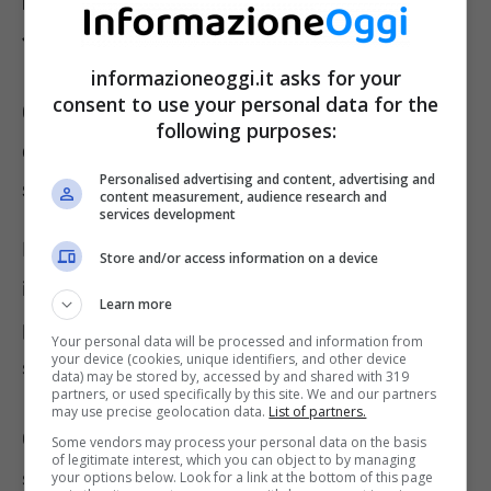
massimo che nel 2023, passa dai 12 mila ai
15 mila euro.
informazioneoggi.it asks for your
consent to use your personal data for the
Calcolo mensile per il prezzo del gas
following purposes:
che dovrebbe scemare grazie alla
Personalised advertising and content, advertising and
sinergia tra Ue e Governo
content measurement, audience research and
services development
In base al nuovo metodo di calcolo mensile
Store and/or access information on a device
introdotto a luglio dall’Arera, il prezzo del gas
Learn more
per i clienti ancora in tutela verrà pubblicato
Your personal data will be processed and information from
your device (cookies, unique identifiers, and other device
sul sito ufficiale il prossimo 3 gennaio 2023.
data) may be stored by, accessed by and shared with 319
partners, or used specifically by this site. We and our partners
may use precise geolocation data.
List of partners.
Considerata la stagione fredda buoni risultati
Some vendors may process your personal data on the basis
of legitimate interest, which you can object to by managing
sembrano esserci anche sul mercato
your options below. Look for a link at the bottom of this page