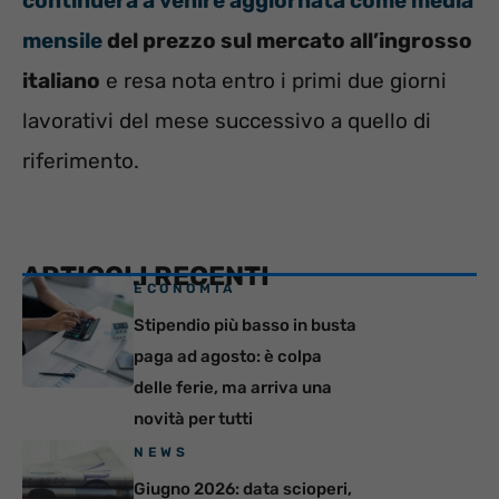
continuerà a venire aggiornata come media
mensile
del prezzo sul mercato all’ingrosso
italiano
e resa nota entro i primi due giorni
lavorativi del mese successivo a quello di
riferimento.
ARTICOLI RECENTI
ECONOMIA
Stipendio più basso in busta
paga ad agosto: è colpa
delle ferie, ma arriva una
novità per tutti
NEWS
Giugno 2026: data scioperi,