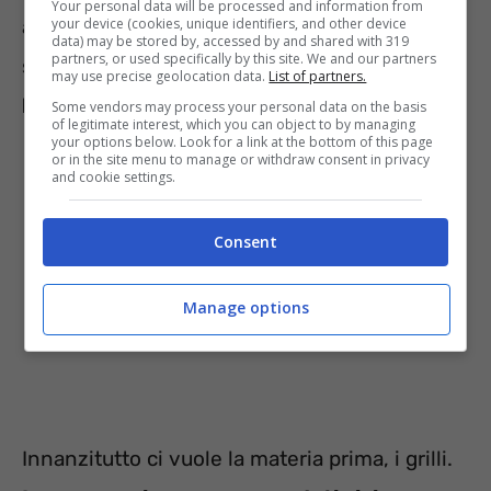
Your personal data will be processed and information from
your device (cookies, unique identifiers, and other device
alimenti di questo tipo negli scaffali dei
data) may be stored by, accessed by and shared with 319
partners, or used specifically by this site. We and our partners
supermercati, possiamo
sperimentare
may use precise geolocation data.
List of partners.
l’autoproduzione
.
Some vendors may process your personal data on the basis
of legitimate interest, which you can object to by managing
your options below. Look for a link at the bottom of this page
or in the site menu to manage or withdraw consent in privacy
and cookie settings.
Consent
Manage options
Innanzitutto ci vuole la materia prima, i grilli.