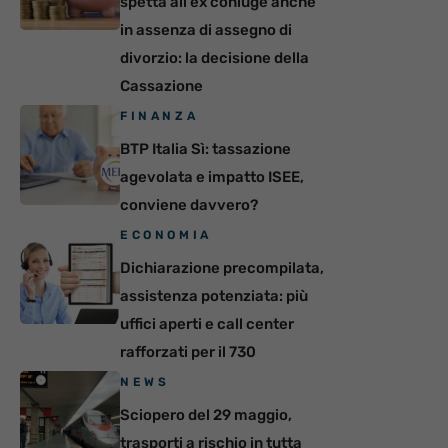
spetta all’ex coniuge anche
in assenza di assegno di
divorzio: la decisione della
Cassazione
FINANZA
BTP Italia Sì: tassazione
agevolata e impatto ISEE,
conviene davvero?
ECONOMIA
Dichiarazione precompilata,
assistenza potenziata: più
uffici aperti e call center
rafforzati per il 730
NEWS
Sciopero del 29 maggio,
trasporti a rischio in tutta