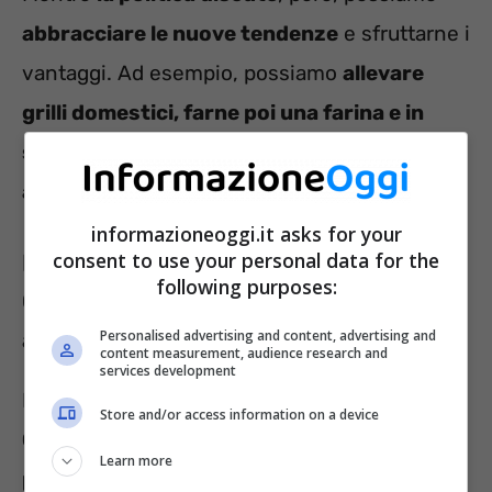
abbracciare le nuove tendenze
e sfruttarne i
vantaggi. Ad esempio, possiamo
allevare
grilli domestici, farne poi una farina e in
seguito realizzare pizze, focacce, biscotti e
altro ancora
. Ecco come.
informazioneoggi.it asks for your
consent to use your personal data for the
Pizza fatta in casa con la Farina di
following purposes:
Grilli e non solo: tante ricette e come
allevare gli insetti
Personalised advertising and content, advertising and
content measurement, audience research and
services development
Forse non tutti sanno, infatti, che
la farina di
Store and/or access information on a device
Grilli è particolarmente adatta a realizzare
Learn more
prodotti da forno.
In attesa i trovare i primi