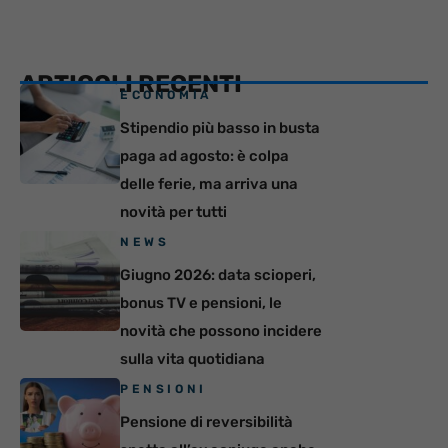
ARTICOLI RECENTI
ECONOMIA
Stipendio più basso in busta
paga ad agosto: è colpa
delle ferie, ma arriva una
novità per tutti
NEWS
Giugno 2026: data scioperi,
bonus TV e pensioni, le
novità che possono incidere
sulla vita quotidiana
PENSIONI
Pensione di reversibilità