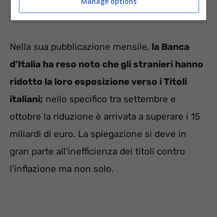
Manage options
Stato.
Nella sua pubblicazione mensile,
la Banca
d’Italia ha reso noto che gli stranieri hanno
ridotto la loro esposizione verso i Titoli
italiani;
nello specifico tra settembre e
ottobre la riduzione è arrivata a superare i 15
miliardi di euro. La spiegazione si deve in
gran parte all’inefficienza dei titoli contro
l’inflazione ma non solo.