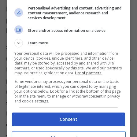
Fare fronte agli effetti recessivi delle
Personalised advertising and content, advertising and
content measurement, audience research and
services development
politiche monetarie contro
l’inflazione
Store and/or access information on a device
Learn more
Sulle obbligazioni pesa oggi un interesse
Your personal data will be processed and information from
medio complessivo del 2,9% sull’intero debito.
your device (cookies, unique identifiers, and other device
data) may be stored by, accessed by and shared with 319
partners, or used specifically by this site. We and our partners
Nel documento si sottolinea a questo
may use precise geolocation data.
List of partners.
proposito anche l’intenzione di emettere un
Some vendors may process your personal data on the basis
of legitimate interest, which you can object to by managing
nuovo BTP che sia esclusivo per la
your options below. Look for a link at the bottom of this page
or in the site menu to manage or withdraw consent in privacy
and cookie settings.
sottoscrizione dei cittadini italiani.
L’intenzione è
rimettere nelle mani dei
Consent
connazionali
il destino e la responsabilità
sugli effetti politici della volatilità sui Titoli di