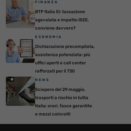
FINANZA
BTP Italia Sì: tassazione
agevolata e impatto ISEE,
conviene davvero?
ECONOMIA
Dichiarazione precompilata,
assistenza potenziata: più
uffici aperti e call center
rafforzati per il 730
NEWS
Sciopero del 29 maggio,
trasporti a rischio in tutta
Italia: orari, fasce garantite
e mezzi coinvolti