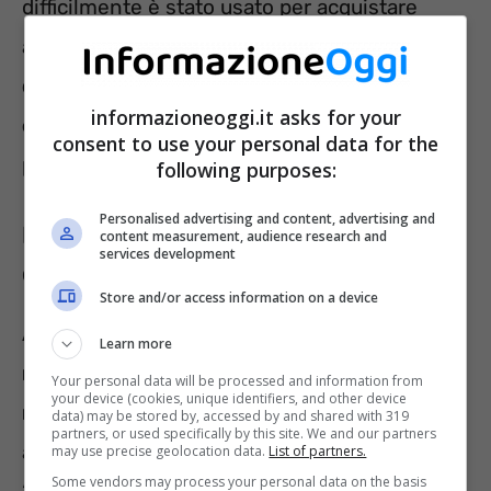
difficilmente è stato usato per acquistare
articoli non conformi. Ma,
di punto in bianco,
questa misura non piace più al Governo,
informazioneoggi.it asks for your
che ha deciso di cambiarla
. Ecco in cosa
consent to use your personal data for the
potrebbe trasformarsi.
following purposes:
Personalised advertising and content, advertising and
Nuovo Bonus Studenti, 1000 euro a
content measurement, audience research and
services development
quelli virtuosi e non solo: la novità
Store and/or access information on a device
Al vaglio della maggioranza di Governo una
Learn more
nuova formula di incentivo agli studenti e ai
Your personal data will be processed and information from
your device (cookies, unique identifiers, and other device
neodiciottenni
. La 18App dovrebbe sparire e
data) may be stored by, accessed by and shared with 319
partners, or used specifically by this site. We and our partners
al suo posto probabilmente vedremo un altro
may use precise geolocation data.
List of partners.
Some vendors may process your personal data on the basis