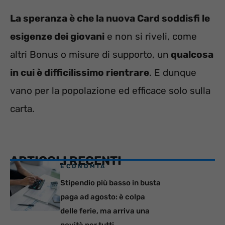
La speranza è che la nuova Card soddisfi le
esigenze dei giovani
e non si riveli, come
altri Bonus o misure di supporto, un
qualcosa
in cui è difficilissimo rientrare
. E dunque
vano per la popolazione ed efficace solo sulla
carta.
ARTICOLI RECENTI
ECONOMIA
Stipendio più basso in busta
paga ad agosto: è colpa
delle ferie, ma arriva una
novità per tutti