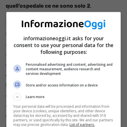
quell’ospedale ce ne sono solo 2
.
La donna ha dovuto attendere che si
liberasse un posto poiché, positiva al Covid,
informazioneoggi.it asks for your
non ha potuto ricevere assistenza negli altri
consent to use your personal data for the
following purposes:
reparti.
Per ben 2 giorni ha vissuto chiusa
dentro all’ambulanza, in condizioni di
Personalised advertising and content, advertising and
content measurement, audience research and
services development
disagio fisico e psicologico che possiamo
ben immaginare
. Gli operatori del 118 hanno
Store and/or access information on a device
dato tutto il supporto possibile, alternandosi
Learn more
coi turni. Ma la donna
ha dovuto riposare,
Your personal data will be processed and information from
your device (cookies, unique identifiers, and other device
mangiare ed espletare i suoi bisogni
data) may be stored by, accessed by and shared with 319
partners, or used specifically by this site. We and our partners
may use precise geolocation data.
List of partners.
all’interno del vano dell’Ambulanza.