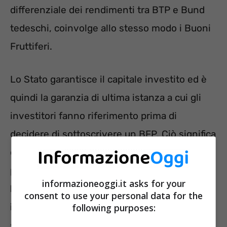
differenziale dei rendimenti tra BTP e Bund
tedeschi, coinvolge allo stesso modo i Buoni
Fruttiferi.
Lo Stato garantisce il capitale investito ed è
quindi la garanzia di ultima istanza a cui gli
investitori fanno riferimento prima di
decidere di sottoscrivere un BFP. Ciò significa
che quando lo spread è vicino ai massimi di
periodo, con la maggiore incertezza,
informazioneoggi.it asks for your
l’emittente è costretto a offrire un
consent to use your personal data for the
interesse maggiore per attrarre capitali
sui
following purposes:
suoi prodotti d’investimento che si sono fatti