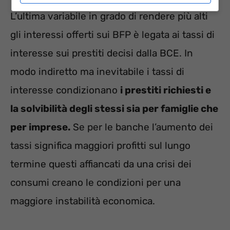
L’ultima variabile in grado di rendere più alti
gli interessi offerti sui BFP è legata ai tassi di
interesse sui prestiti decisi dalla BCE. In
modo indiretto ma inevitabile i tassi di
interesse condizionano
i prestiti richiesti e
la solvibilità degli stessi sia per famiglie che
per imprese.
Se per le banche l’aumento dei
tassi significa maggiori profitti sul lungo
termine questi affiancati da una crisi dei
consumi creano le condizioni per una
maggiore instabilità economica.