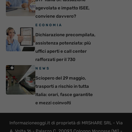
agevolata e impatto ISEE,
conviene davvero?
ECONOMIA
Dichiarazione precompilata,
assistenza potenziata: più
uffici aperti e call center
rafforzati per il 730
NEWS
Sciopero del 29 maggio,
trasporti a rischio in tutta
Italia: orari, fasce garantite
e mezzi coinvolti
Informazioneoggi.it di proprietà di MRSHARE SRL - Via
A. Volta 16 - Palazzo C, 20093 Cologno Monzese (MI) -