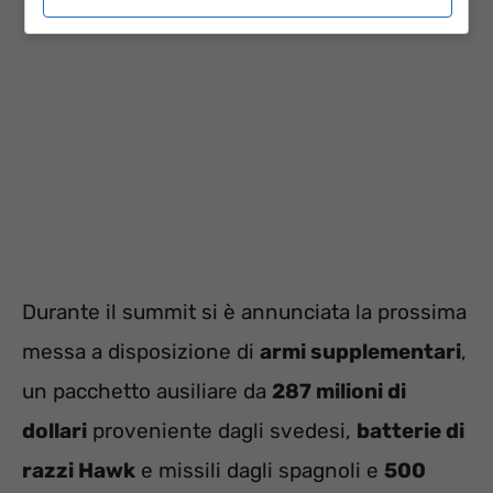
Durante il summit si è annunciata la prossima
messa a disposizione di
armi supplementari
,
un pacchetto ausiliare da
287 milioni di
dollari
proveniente dagli svedesi,
batterie di
razzi Hawk
e missili dagli spagnoli e
500