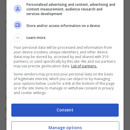
Difesa degli Stati Uniti Lloyd
Personalised advertising and content, advertising and
content measurement, audience research and
Austin annunciava il finanziamento da parte
services development
del Congresso di
40 miliardi di dollari
per
Store and/or access information on a device
supportare la sicurezza all’Ucraina.
Learn more
Your personal data will be processed and information from
Nuovi aiuti bellici in arrivo
your device (cookies, unique identifiers, and other device
data) may be stored by, accessed by and shared with 319
partners, or used specifically by this site. We and our partners
Il mese scorso
Austin
e il generale delle
may use precise geolocation data.
List of partners.
Some vendors may process your personal data on the basis
forze armate
Mark Milley
, a presidenza del
of legitimate interest, which you can object to by managing
your options below. Look for a link at the bottom of this page
Joint Chiefs of Staff, hanno dato luogo a un
or in the site menu to manage or withdraw consent in privacy
and cookie settings.
incontro virtuale
durante il quale
hanno
presenziato 50 Stati
e organizzazioni nella
Consent
circostanza del settimo meeting dell’UDCG.
Manage options