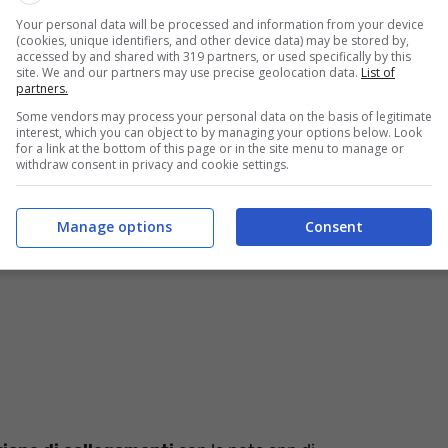
e riferimento ad un
portale e-commerce,
o ancora a
Your personal data will be processed and information from your device
servizi
da comprare. Così facendo, gli utenti
(cookies, unique identifiers, and other device data) may be stored by,
accessed by and shared with 319 partners, or used specifically by this
pp seguendo soltanto il link.
site. We and our partners may use precise geolocation data.
List of
partners.
llegamento WhatsApp
può essere una domanda
Some vendors may process your personal data on the basis of legitimate
interest, which you can object to by managing your options below. Look
for a link at the bottom of this page or in the site menu to manage or
withdraw consent in privacy and cookie settings.
Manage options
Consent