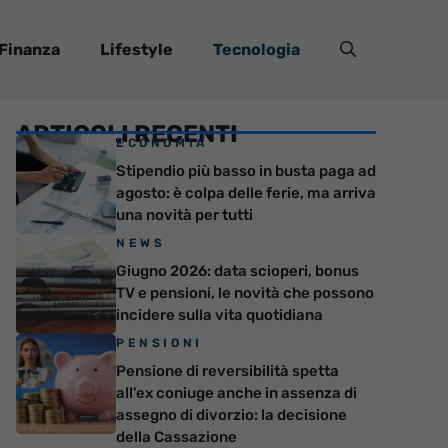
Finanza
Lifestyle
Tecnologia
ARTICOLI RECENTI
ECONOMIA
Stipendio più basso in busta paga ad
agosto: è colpa delle ferie, ma arriva
una novità per tutti
NEWS
Giugno 2026: data scioperi, bonus
TV e pensioni, le novità che possono
incidere sulla vita quotidiana
PENSIONI
Pensione di reversibilità spetta
all’ex coniuge anche in assenza di
assegno di divorzio: la decisione
della Cassazione