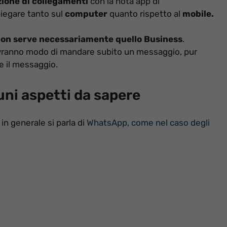
ione di collegamenti
con la nota app di
piegare tanto sul
computer
quanto rispetto al
mobile.
, non serve necessariamente quello Business
.
 avranno modo di mandare subito un messaggio, pur
e il messaggio.
uni aspetti da sapere
in generale si parla di
WhatsApp, come nel caso degli