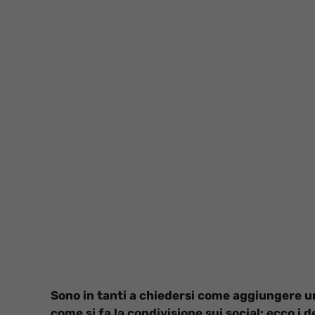
Sono in tanti a chiedersi come aggiungere 
come si fa la condivisione sui social: ecco i d