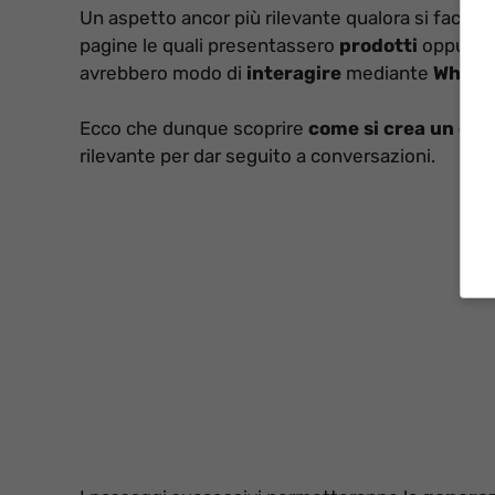
Un aspetto ancor più rilevante qualora si facess
pagine le quali presentassero
prodotti
oppure
avrebbero modo di
interagire
mediante
WhatsA
Ecco che dunque scoprire
come si crea un co
rilevante per dar seguito a conversazioni.