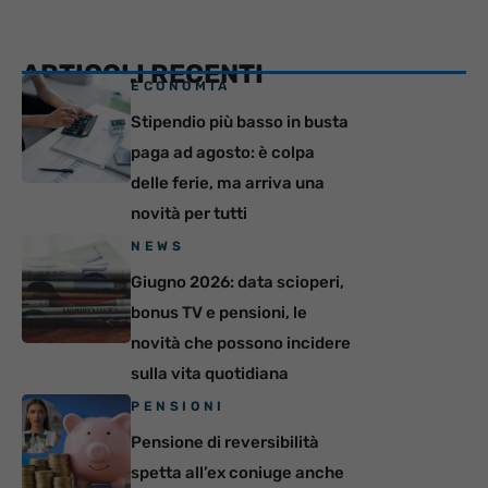
ARTICOLI RECENTI
ECONOMIA
Stipendio più basso in busta
paga ad agosto: è colpa
delle ferie, ma arriva una
novità per tutti
NEWS
Giugno 2026: data scioperi,
bonus TV e pensioni, le
novità che possono incidere
sulla vita quotidiana
PENSIONI
Pensione di reversibilità
spetta all’ex coniuge anche