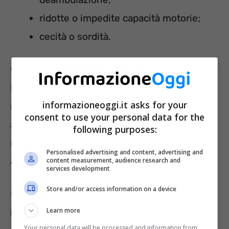
ridotte o impedite capacità motorie;
cecità o sordità.
Quindi, se il titolare di legge 104 non presenta
limitazioni nella deambulazione oppure non
informazioneoggi.it asks for your
risulta titolare di indennità di
consent to use your personal data for the
accompagnamento per disabilità psichica o
following purposes:
mentale, la domanda di esenzione del bollo
Personalised advertising and content, advertising and
auto sarà respinta.
content measurement, audience research and
services development
Store and/or access information on a device
Infatti, per ottenere l’esenzione non solo
Learn more
bisogna appartenere a una determinata
Your personal data will be processed and information from