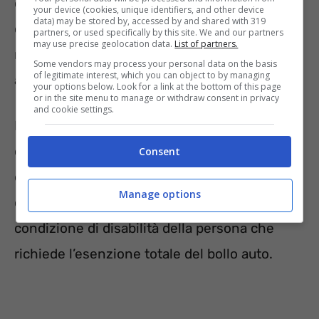
categoria di disabilità, nello specifico a quella
your device (cookies, unique identifiers, and other device
data) may be stored by, accessed by and shared with 319
citata nell’articolo 3, comma 1 della legge 104,
partners, or used specifically by this site. We and our partners
may use precise geolocation data.
List of partners.
ma bisogna anche presentare e possedere
Some vendors may process your personal data on the basis
of legitimate interest, which you can object to by managing
alcuni documenti indispensabili.
your options below. Look for a link at the bottom of this page
or in the site menu to manage or withdraw consent in privacy
and cookie settings.
Per prima cosa la disabilità deve essere
certificata come permanente e grave. Per
Consent
questo è importante il possesso di un
Manage options
certificato di invalidità che certifichi la
condizione di disabilità della persona che
richiede l’esenzione totale del bollo auto.