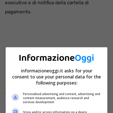
esecutive e di notifica della cartella di
pagamento.
informazioneoggi.it asks for your
consent to use your personal data for the
following purposes:
Come avviene il pagamento?
Personalised advertising and content, advertising and
content measurement, audience research and
services development
Il saldo delle somme dovute può avvenire in
Store and/or access information on a device