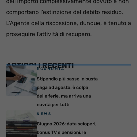
dell’importo complessivamente dovuto e non
comportano l’estinzione del debito residuo.
L’Agente della riscossione, dunque, è tenuto a
proseguire l’attività di recupero.
ARTICOLI RECENTI
ECONOMIA
Stipendio più basso in busta
paga ad agosto: è colpa
delle ferie, ma arriva una
novità per tutti
NEWS
Giugno 2026: data scioperi,
bonus TV e pensioni, le