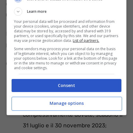
un’unica soluzione oppure in modalità rateale
Learn more
(in massimo 18 rate).
Your personal data will be processed and information from
your device (cookies, unique identifiers, and other device
data) may be stored by, accessed by and shared with 319
Il pagamento in unica soluzione deve
partners, or used specifically by this site. We and our partners
may use precise geolocation data.
List of partners.
pervenire
entro il 31 luglio 2023
.
Some vendors may process your personal data on the basis
of legitimate interest, which you can object to by managing
your options below. Look for a link at the bottom of this page
Quello in forma rateale, invece:
or in the site menu to manage or withdraw consent in privacy
and cookie settings.
va effettuato in massimo 18 rate;
Consent
la prima e la seconda rata, entrambe di
Manage options
importo uguale al 10% delle cifre
complessivamente dovute, scadono il
31 luglio e il 30 novembre 2023;