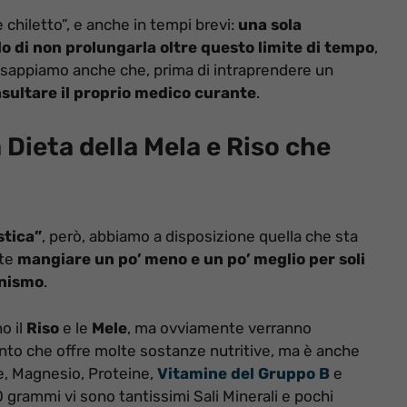
 chiletto”, e anche in tempi brevi:
una sola
llo di non prolungarla oltre questo limite di tempo
,
E sappiamo anche che, prima di intraprendere un
ultare il proprio medico curante
.
a Dieta della Mela e Riso che
stica”
, però, abbiamo a disposizione quella che sta
nte
mangiare un po’ meno e un po’ meglio per soli
anismo
.
o il
Riso
e le
Mele
, ma ovviamente verranno
mento che offre molte sostanze nutritive, ma è anche
re, Magnesio, Proteine,
Vitamine del Gruppo B
e
 grammi vi sono tantissimi Sali Minerali e pochi