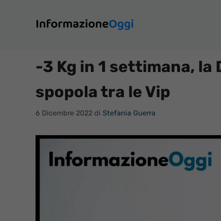
Vai
al
contenuto
-3 Kg in 1 settimana, la 
spopola tra le Vip
6 Dicembre 2022
di
Stefania Guerra