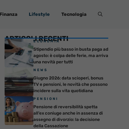
Finanza
Lifestyle
Tecnologia
ARTICOLI RECENTI
ECONOMIA
Stipendio più basso in busta paga ad
agosto: è colpa delle ferie, ma arriva
una novità per tutti
NEWS
Giugno 2026: data scioperi, bonus
TV e pensioni, le novità che possono
incidere sulla vita quotidiana
PENSIONI
Pensione di reversibilità spetta
all’ex coniuge anche in assenza di
assegno di divorzio: la decisione
della Cassazione