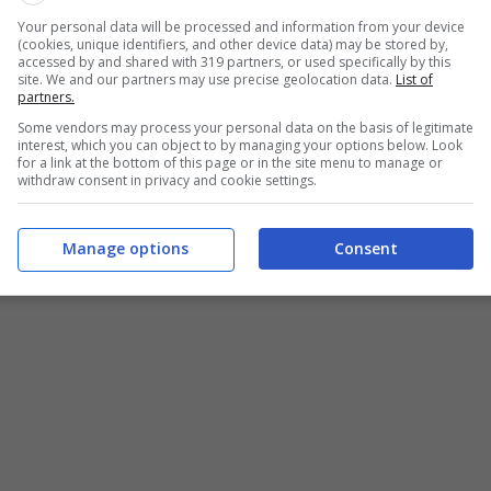
ci
aiuta a stare in forma e anche a prevenire molte
Your personal data will be processed and information from your device
, ogni tanto, qualche “stravizio” e accompagnare il
(cookies, unique identifiers, and other device data) may be stored by,
accessed by and shared with 319 partners, or used specifically by this
osità.
site. We and our partners may use precise geolocation data.
List of
partners.
 sicuramente felice di sapere che esiste una dieta
Some vendors may process your personal data on the basis of legitimate
interest, which you can object to by managing your options below. Look
tata in qualsiasi momento dell’anno. Infatti i cibi
for a link at the bottom of this page or in the site menu to manage or
withdraw consent in privacy and cookie settings.
sono poco calorici. Parliamo del
riso
e delle
mele
.
Manage options
Consent