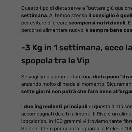
Questo tipo di dieta serve a “buttare giù qualche
settimana
. Al tempo stesso
il consiglio è que
per evitare di creare
scompensi nutrizionali
. 
percorso alimentare nuovo, è
sempre bene cons
-3 Kg in 1 settimana, ecco l
spopola tra le Vip
Se vogliamo sperimentare una
dieta poco “dra
andando molto di moda al momento. Sicurame
sette giorni non potrà che fare bene all’org
I
due ingredienti principali
di questa dieta son
accompagnati da altri alimenti. Il Riso è un ali
ipocalorico. In 100 grammi vi troviamo tante fib
Selenio. Idem per quanto riguarda le Mele: in 100