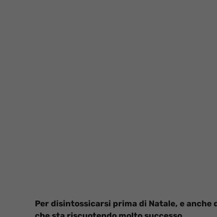
Per disintossicarsi prima di Natale, e anche 
che sta riscuotendo molto successo.