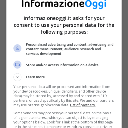
informazioneoggi.it asks for your
consent to use your personal data for the
following purposes:
Personalised advertising and content, advertising and
content measurement, audience research and
services development
Store and/or access information on a device
Ecco il
calendario
per ritirare le pensioni di
Learn more
dicembre 2022:
Your personal data will be processed and information from
your device (cookies, unique identifiers, and other device
data) may be stored by, accessed by and shared with 319
1° dicembre (giovedì): cognome con
partners, or used specifically by this site. We and our partners
may use precise geolocation data.
List of partners.
iniziali da A a B;
Some vendors may process your personal data on the basis
2 dicembre (venerdì): cognome con
of legitimate interest, which you can object to by managing
your options below. Look for a link at the bottom of this page
or in the site menu to manage or withdraw consent in privacy