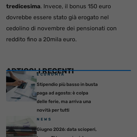
tredicesima
. Invece, il bonus 150 euro
dovrebbe essere stato già erogato nel
cedolino di novembre dei pensionati con
reddito fino a 20mila euro.
ARTICOLI RECENTI
ECONOMIA
Stipendio più basso in busta
paga ad agosto: è colpa
delle ferie, ma arriva una
novità per tutti
NEWS
Giugno 2026: data scioperi,