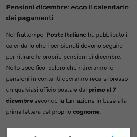
Pensioni dicembre: ecco il calendario
dei pagamenti
Nel frattempo,
Poste Italiane
ha pubblicato il
calendario che i pensionati devono seguire
per ritirare le proprie pensioni di dicembre.
Nello specifico, coloro che ritireranno le
pensioni in contanti dovranno recarsi presso
un qualsiasi ufficio postale dal
primo al 7
dicembre
secondo la turnazione in base alla
prima lettera del proprio
cognome
.