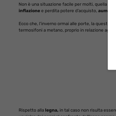
Non è una situazione facile per molti, quella che
inflazione
e perdita potere d’acquisto,
aument
Ecco che, l’inverno ormai alle porte, la question
termosifoni a metano, proprio in relazione agli a
Rispetto alla
legna,
in tal caso non risulta ess