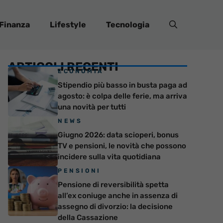
Finanza
Lifestyle
Tecnologia
ARTICOLI RECENTI
ECONOMIA
Stipendio più basso in busta paga ad
agosto: è colpa delle ferie, ma arriva
una novità per tutti
NEWS
Giugno 2026: data scioperi, bonus
TV e pensioni, le novità che possono
incidere sulla vita quotidiana
PENSIONI
Pensione di reversibilità spetta
all’ex coniuge anche in assenza di
assegno di divorzio: la decisione
della Cassazione