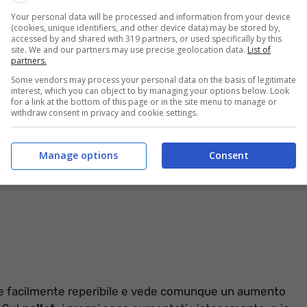
 si sta vivendo dal punto di vista economico, tra
Your personal data will be processed and information from your device
o
dei
costi
e dei
prezzi energetici,
caro bollette.
(cookies, unique identifiers, and other device data) may be stored by,
accessed by and shared with 319 partners, or used specifically by this
site. We and our partners may use precise geolocation data.
List of
partners.
e del riscaldamento si lega al timo dell’accensione dei
umenti in bolletta.
Some vendors may process your personal data on the basis of legitimate
interest, which you can object to by managing your options below. Look
for a link at the bottom of this page or in the site menu to manage or
withdraw consent in privacy and cookie settings.
Manage options
Consent
ere facilmente reperibile e vede comunque un aumento