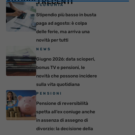
ARTICOLI RECENTI
ECONOMIA
Stipendio più basso in busta
paga ad agosto: è colpa
delle ferie, ma arriva una
novità per tutti
NEWS
Giugno 2026: data scioperi,
bonus TV e pensioni, le
novità che possono incidere
sulla vita quotidiana
PENSIONI
Pensione di reversibilità
spetta all’ex coniuge anche
in assenza di assegno di
divorzio: la decisione della