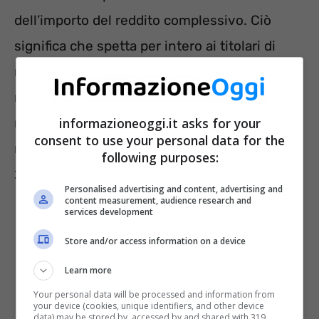
dell’importo del reddito complessivo. Ciò
significa che spetta per intero ai titolari di
reddito complessivo fino a 120mila euro
mentre in ipotesi di superamento di questo
reddito, il credito decresce fino ad azzerarsi al
informazioneoggi.it asks for your
consent to use your personal data for the
raggiungimento di un reddito uguale a
following purposes:
240mila euro.
Personalised advertising and content, advertising and
content measurement, audience research and
services development
Store and/or access information on a device
Learn more
Your personal data will be processed and information from
your device (cookies, unique identifiers, and other device
data) may be stored by, accessed by and shared with 319