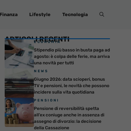
Finanza
Lifestyle
Tecnologia
ARTICOLI RECENTI
ECONOMIA
Stipendio più basso in busta paga ad
agosto: è colpa delle ferie, ma arriva
una novità per tutti
NEWS
Giugno 2026: data scioperi, bonus
TV e pensioni, le novità che possono
incidere sulla vita quotidiana
PENSIONI
Pensione di reversibilità spetta
all’ex coniuge anche in assenza di
assegno di divorzio: la decisione
della Cassazione