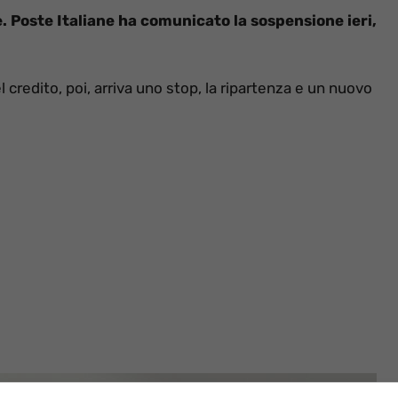
 Poste Italiane ha comunicato la sospensione ieri,
 credito, poi, arriva uno stop, la ripartenza e un nuovo