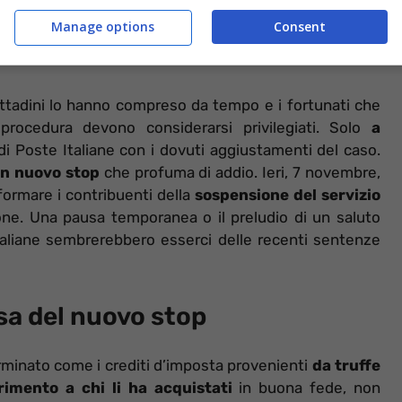
Manage options
Consent
ttadini lo hanno compreso da tempo e i fortunati che
procedura devono considerarsi privilegiati. Solo
a
di Poste Italiane con i dovuti aggiustamenti del caso.
n nuovo stop
che profuma di addio. Ieri, 7 novembre,
nformare i contribuenti della
sospensione del servizio
one. Una pausa temporanea o il preludio di un saluto
taliane sembrerebbero esserci delle recenti sentenze
usa del nuovo stop
minato come i crediti d’imposta provenienti
da truffe
rimento a chi li ha acquistati
in buona fede, non