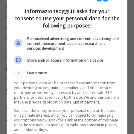
pensionistico, chiaramente prima di vederlo
informazioneoggi.it asks for your
sul proprio conto, è necessario fare l’accesso
consent to use your personal data for the
following purposes:
sul sito web dell’Istituto ed accedere alla
sezione Fascicolo previdenziale del cittadino.
Personalised advertising and content, advertising and
content measurement, audience research and
services development
In seguito, sarà necessario accedere a
Store and/or access information on a device
prestazione
. Dopo aver fatto l’accesso alla
Learn more
sezione precedentemente indicata, bisogna
Your personal data will be processed and information from
your device (cookies, unique identifiers, and other device
cliccare su
pensione
e poi
dettagli
.
data) may be stored by, accessed by and shared with 319
partners, or used specifically by this site. We and our partners
may use precise geolocation data.
List of partners.
Importi pensione: la verifica
Some vendors may process your personal data on the basis
of legitimate interest, which you can object to by managing
anticipata
your options below. Look for a link at the bottom of this page
or in the site menu to manage or withdraw consent in privacy
and cookie settings.