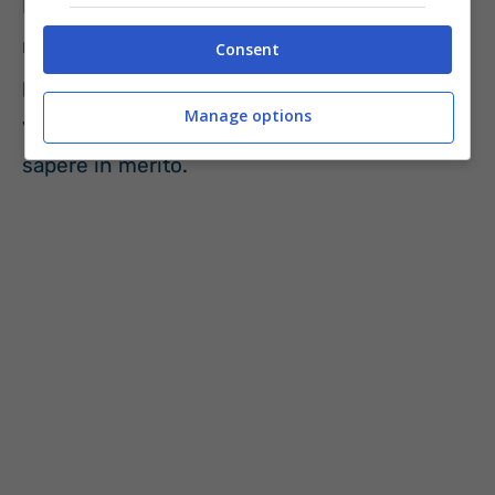
Dal momento che il tema della
pensione
è
molto complesso, in molti si chiedono se
Consent
possono accedere all’assegno senza aver
Manage options
versato
contributi
:
ecco quello che c’è da
sapere in merito
.