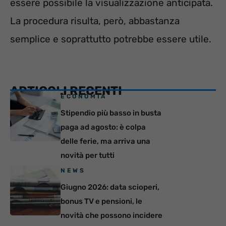
essere possibile la visualizzazione anticipata.
La procedura risulta, però, abbastanza
semplice e soprattutto potrebbe essere utile.
ARTICOLI RECENTI
ECONOMIA
Stipendio più basso in busta
paga ad agosto: è colpa
delle ferie, ma arriva una
novità per tutti
NEWS
Giugno 2026: data scioperi,
bonus TV e pensioni, le
novità che possono incidere