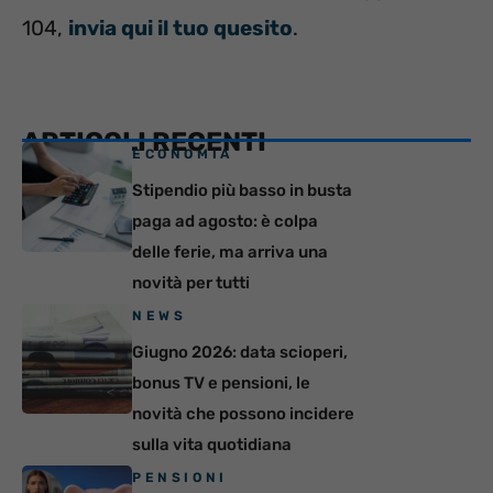
104,
invia qui il tuo quesito
.
ARTICOLI RECENTI
ECONOMIA
Stipendio più basso in busta
paga ad agosto: è colpa
delle ferie, ma arriva una
novità per tutti
NEWS
Giugno 2026: data scioperi,
bonus TV e pensioni, le
novità che possono incidere
sulla vita quotidiana
PENSIONI