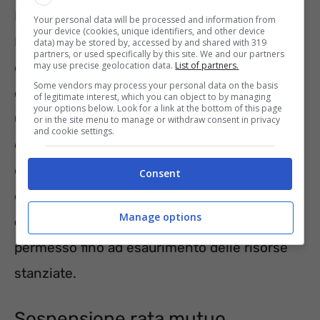
Per poter richiedere un mutuo agevolato
Your personal data will be processed and information from
your device (cookies, unique identifiers, and other device
Plafond Casa è necessario rivolgersi a una
data) may be stored by, accessed by and shared with 319
partners, or used specifically by this site. We and our partners
delle banche che hanno aderito alla
may use precise geolocation data.
List of partners.
Some vendors may process your personal data on the basis
convenzione (l’elenco è disponibile sul sito di
of legitimate interest, which you can object to by managing
your options below. Look for a link at the bottom of this page
Cdp) e compilare un apposito modulo. Su
or in the site menu to manage or withdraw consent in privacy
and cookie settings.
questo documento vanno riportate le
condizioni che giustificano la richiesta
Consent
dell’agevolazione, quindi
stato di famiglia e
Manage options
certificato d’invalidità.
L’accesso è
permesso fino ad esaurimento delle risorse
stanziate.
Sospensione rata mutuo