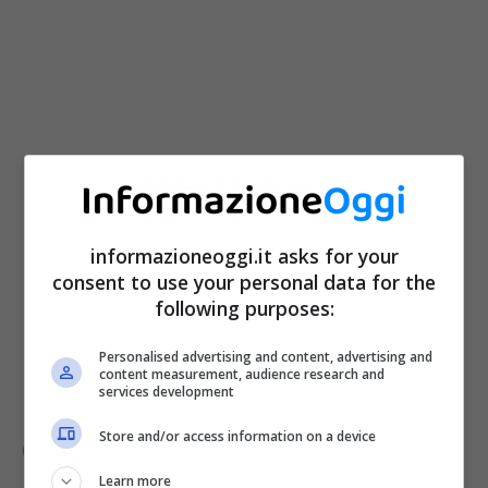
10 anni per gli interventi di
ristrutturazione con accrescimento
informazioneoggi.it asks for your
dell’efficienza energetica;
consent to use your personal data for the
20 anni o 30 anni per l’acquisto
following purposes:
dell’abitazione con o senza
Personalised advertising and content, advertising and
content measurement, audience research and
ristrutturazione.
services development
Store and/or access information on a device
Come richiederlo
Learn more