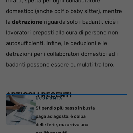
infatti, spetta per ogni collaboratore
domestico (anche colf o baby sitter), mentre
la
detrazione
riguarda solo i badanti, cioè i
lavoratori preposti alla cura di persone non
autosufficienti. Infine, le deduzioni e le
detrazioni per i collaboratori domestici ed i
badanti possono essere cumulati tra loro.
ARTICOLI RECENTI
ECONOMIA
Stipendio più basso in busta
paga ad agosto: è colpa
delle ferie, ma arriva una