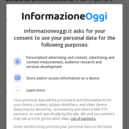
molto elevato. Si va, infatti, da un
minimo di 3
mila euro
ad un
massimo di 50 mila euro
, per
le violazioni più gravi. Bisogna, quindi,
informazioneoggi.it asks for your
consent to use your personal data for the
prestare molta attenzione alle operazioni che
following purposes:
si effettuano.
Personalised advertising and content, advertising and
content measurement, audience research and
services development
Consulta anche il seguente articolo:
Store and/or access information on a device
“
Badanti, colf e baby sitter: ecco le nuove
regole con sanzioni fino a 1500 euro
“.
Learn more
Your personal data will be processed and information from
your device (cookies, unique identifiers, and other device
Se si pagano i badanti in
data) may be stored by, accessed by and shared with 319
partners, or used specifically by this site. We and our partners
contanti si perdono le
may use precise geolocation data.
List of partners.
Some vendors may process your personal data on the basis