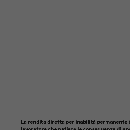
La rendita diretta per inabilità permanente è
lavoratore che patisce le conseguenze di un