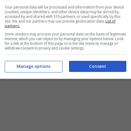
Your personal data will be processed and information from your device
il fenomeno degli infortuni, anche gravi, sul lavoro e
(cookies, unique identifiers, and other device data) may be stored by,
accessed by and shared with 319 partners, or used specifically by this
 di lavoro con un qualche rischio collegato.
site. We and our partners may use precise geolocation data.
List of
partners.
urare il reinserimento nella vita lavorativa degli
Some vendors may process your personal data on the basis of legitimate
interest, which you can object to by managing your options below. Look
cerca, onde sviluppare metodologie di controllo e di
for a link at the bottom of this page or in the site menu to manage or
withdraw consent in privacy and cookie settings.
Manage options
Consent