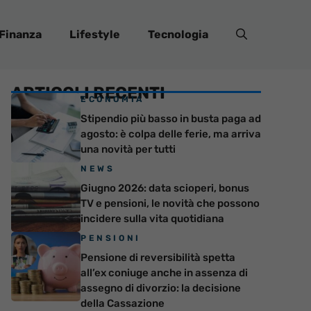
Finanza
Lifestyle
Tecnologia
ARTICOLI RECENTI
ECONOMIA
Stipendio più basso in busta paga ad
agosto: è colpa delle ferie, ma arriva
una novità per tutti
NEWS
Giugno 2026: data scioperi, bonus
TV e pensioni, le novità che possono
incidere sulla vita quotidiana
PENSIONI
Pensione di reversibilità spetta
all’ex coniuge anche in assenza di
assegno di divorzio: la decisione
della Cassazione