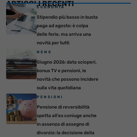
ARTICOLI RECENTI
ECONOMIA
Stipendio più basso in busta
paga ad agosto: è colpa
delle ferie, ma arriva una
novità per tutti
NEWS
Giugno 2026: data scioperi,
bonus TV e pensioni, le
novità che possono incidere
sulla vita quotidiana
PENSIONI
Pensione di reversibilità
spetta all’ex coniuge anche
in assenza di assegno di
divorzio: la decisione della