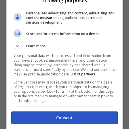
following purposes:
Personalised advertising and content, advertising and
content measurement, audience research and
services development
Sciatica, è possibile che vi sia
Store and/or access information on a device
riconosciuta un’invalidità?
Learn more
Your personal data will be processed and information from
Ma chi soffre di
allergia
può percepire
your device (cookies, unique identifiers, and other device
data) may be stored by, accessed by and shared with 319
l’assegno mensile pagato dall’
Istituto
partners, or used specifically by this site. We and our partners
may use precise geolocation data.
List of partners.
Nazionale di Previdenza Sociale
?
Ecco cosa
Some vendors may process your personal data on the basis
of legitimate interest, which you can object to by managing
c’è da sapere in merito
.
your options below. Look for a link at the bottom of this page
or in the site menu to manage or withdraw consent in privacy
and cookie settings.
Ritornando all’argomento cardine dell’articolo,
Consent
la sciatica può essere davvero un grosso