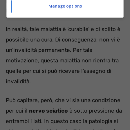
problema per chi ne soffre ma si può ricevere
Manage options
l’assegno di invalidità
?
In realtà, tale malattia è ‘curabile’ e di solito è
possibile una cura. Di conseguenza, non vi è
un’invalidità permanente. Per tale
motivazione, questa malattia non rientra tra
quelle per cui si può ricevere l’assegno di
invalidità.
Può capitare, però, che vi sia una condizione
per cui il
nervo sciatico
è sotto pressione da
entrambi i lati. In questo caso la patologia si