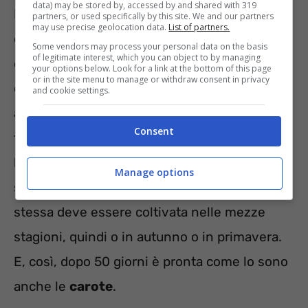
data) may be stored by, accessed by and shared with 319
Iniziamo il nostro discorso da quelle verdure
partners, or used specifically by this site. We and our partners
may use precise geolocation data.
List of partners.
che ci mettono più di un mese, quasi due, per
Some vendors may process your personal data on the basis
of legitimate interest, which you can object to by managing
dare i loro frutti. Partiamo dalle
zucchine
, le
your options below. Look for a link at the bottom of this page
or in the site menu to manage or withdraw consent in privacy
quali amano le zone ventilate esterne, ma
and cookie settings.
anche il caldo. Per loro è importante avere del
Consent
terriccio umido. Aspettiamo 50 giorni e sono
lì pronte a farsi raccogliere e cucinare. Lo
Manage options
stesso discorso vale per la
barbabietola
. La
stessa deve essere coltivata nelle mezze
stagioni, quindi o in autunno o in primavera.
E, così, dopo 50 giorni è pronta come lo sono
anche le
carote
.