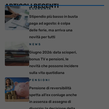
ARTICOLI RECENTI
ECONOMIA
Stipendio più basso in busta
paga ad agosto: è colpa
delle ferie, ma arriva una
novità per tutti
NEWS
Giugno 2026: data scioperi,
bonus TV e pensioni, le
novità che possono incidere
sulla vita quotidiana
PENSIONI
Pensione di reversibilità
spetta all’ex coniuge anche
in assenza di assegno di
divorzio: la decisione della