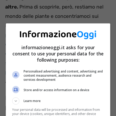
altre.
Prima di scoprirle, però, restiamo nel
mondo delle piante e concentriamoci sui
benefici di alcune di loro.
Scopriamo una
pianta particolare, chiamata la sanguinea, la
quale, se ben curata, ci permetterà di godere
informazioneoggi.it asks for your
consent to use your personal data for the
di uno spettacolo unico.
Oppure, non tutti lo
following purposes:
sanno, ma le piante sono tra gli alleati
Personalised advertising and content, advertising and
principali per combattere la muffa.
Ebbene,
content measurement, audience research and
services development
adesso sì che possiamo procedere.
Store and/or access information on a device
Le verdure che avrai a casa tua in
Learn more
poco tempo
Your personal data will be processed and information from
your device (cookies, unique identifiers, and other device