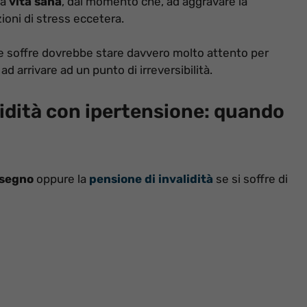
na
vita sana
, dal momento che, ad aggravare la
zioni di stress eccetera.
 ne soffre dovrebbe stare davvero molto attento per
ad arrivare ad un punto di irreversibilità.
idità con ipertensione: quando
ssegno
oppure la
pensione di invalidità
se si soffre di