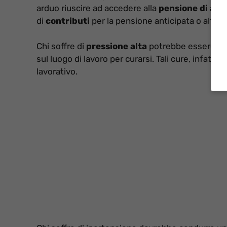
arduo riuscire ad accedere alla
pensione di anz
di
contributi
per la pensione anticipata o altro.
Chi soffre di
pressione alta
potrebbe essere mes
sul luogo di lavoro per curarsi. Tali cure, infatti,
lavorativo.