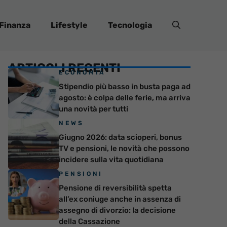
Finanza
Lifestyle
Tecnologia
ARTICOLI RECENTI
ECONOMIA
Stipendio più basso in busta paga ad
agosto: è colpa delle ferie, ma arriva
una novità per tutti
NEWS
Giugno 2026: data scioperi, bonus
TV e pensioni, le novità che possono
incidere sulla vita quotidiana
PENSIONI
Pensione di reversibilità spetta
all’ex coniuge anche in assenza di
assegno di divorzio: la decisione
della Cassazione