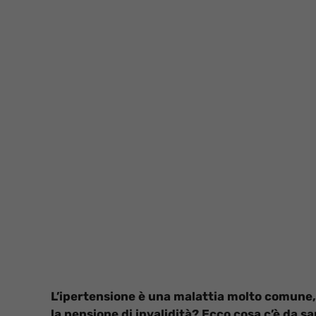
L’ipertensione è una malattia molto comune,
la pensione di invalidità? Ecco cosa c’è da s