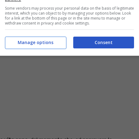
ianità
e risulta altrettanto complesso arrivare agli anni
Some vendors may process your personal data on the basis of legitimate
interest, which you can object to by managing your options below. Look
for a link at the bottom of this page or in the site menu to manage or
withdraw consent in privacy and cookie settings.
so nella condizione di dover usufruire di permessi
 potrebbero non essere fatte al di fuori dell’orario
Manage options
Consent