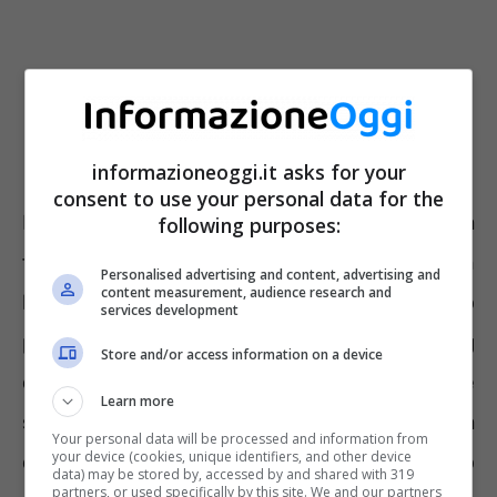
informazioneoggi.it asks for your
consent to use your personal data for the
I risparmiatori retail (quindi durante la prima
following purposes:
fase) potranno sottoscrivere il Buono in
Personalised advertising and content, advertising and
content measurement, audience research and
banca, dove si detiene
un conto titoli
o
services development
presso un Ufficio Postale. Se l’home banking
Store and/or access information on a device
è abilitato alla funzione “trading” potrà essere
Learn more
sfruttato per la sottoscrizione. La piattaforma
Your personal data will be processed and information from
your device (cookies, unique identifiers, and other device
elettronica di riferimento per il collocamento
data) may be stored by, accessed by and shared with 319
partners, or used specifically by this site. We and our partners