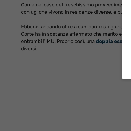
Come nel caso del freschissimo provvedimento ch
coniugi che vivono in residenze diverse, e pur 
Ebbene, andando oltre alcuni contrasti giurisprud
Corte ha in sostanza affermato che marito e mo
entrambi l’IMU. Proprio così: una
doppia esenzi
diversi.