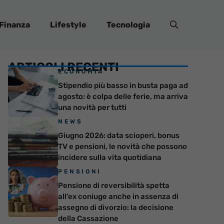
Finanza
Lifestyle
Tecnologia
ARTICOLI RECENTI
ECONOMIA
Stipendio più basso in busta paga ad
agosto: è colpa delle ferie, ma arriva
una novità per tutti
NEWS
Giugno 2026: data scioperi, bonus
TV e pensioni, le novità che possono
incidere sulla vita quotidiana
PENSIONI
Pensione di reversibilità spetta
all’ex coniuge anche in assenza di
assegno di divorzio: la decisione
della Cassazione