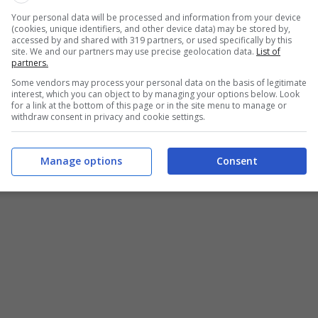
e fa il punto sul caso dell
‘esenzione IMU
per i
Your personal data will be processed and information from your device
nello stesso Comune.
(cookies, unique identifiers, and other device data) may be stored by,
accessed by and shared with 319 partners, or used specifically by this
site. We and our partners may use precise geolocation data.
List of
partners.
enziali che, a questo punto possono dirsi risolti, la
glie possono avere due prime case e non versare
Some vendors may process your personal data on the basis of legitimate
interest, which you can object to by managing your options below. Look
one IMU
, a condizione di dimorare però in luoghi
for a link at the bottom of this page or in the site menu to manage or
withdraw consent in privacy and cookie settings.
Manage options
Consent