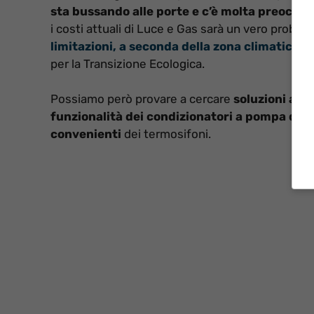
sta bussando alle porte e c’è molta preoccu
i costi attuali di Luce e Gas sarà un vero probl
limitazioni, a seconda della zona climatica i
per la Transizione Ecologica.
Possiamo però provare a cercare
soluzioni alt
funzionalità dei condizionatori a pompa di c
convenienti
dei termosifoni.