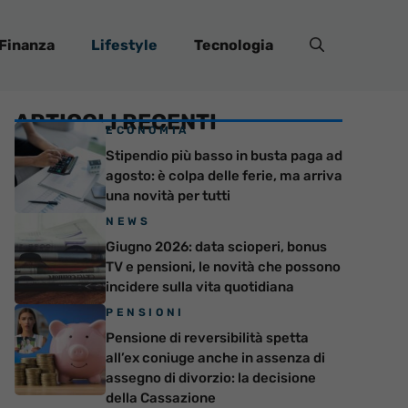
Finanza
Lifestyle
Tecnologia
ARTICOLI RECENTI
ECONOMIA
Stipendio più basso in busta paga ad
agosto: è colpa delle ferie, ma arriva
una novità per tutti
NEWS
Giugno 2026: data scioperi, bonus
TV e pensioni, le novità che possono
incidere sulla vita quotidiana
PENSIONI
Pensione di reversibilità spetta
all’ex coniuge anche in assenza di
assegno di divorzio: la decisione
della Cassazione