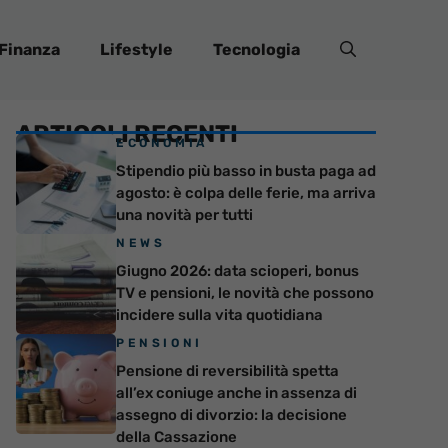
Finanza
Lifestyle
Tecnologia
ARTICOLI RECENTI
ECONOMIA
Stipendio più basso in busta paga ad
agosto: è colpa delle ferie, ma arriva
una novità per tutti
NEWS
Giugno 2026: data scioperi, bonus
TV e pensioni, le novità che possono
incidere sulla vita quotidiana
PENSIONI
Pensione di reversibilità spetta
all’ex coniuge anche in assenza di
assegno di divorzio: la decisione
della Cassazione