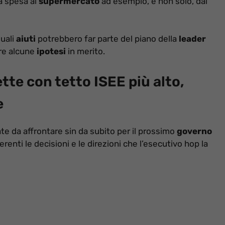
la spesa al
supermercato
ad esempio, e non solo, dal
uali
aiuti
potrebbero far parte del piano della
leader
re alcune
ipotesi
in merito.
tte con tetto ISEE più alto,
e
 da affrontare sin da subito per il prossimo
governo
nerenti le decisioni e le direzioni che l’esecutivo hop la