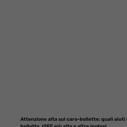
Attenzione alta sul caro-bollette: quali aiut
bollette, ISEE più alto e altre ipotesi