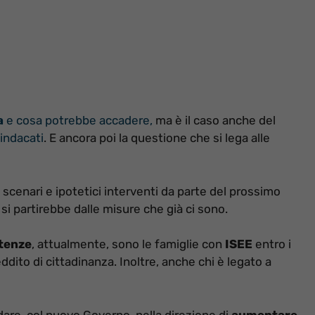
za
e cosa potrebbe accadere,
ma è il caso anche del
sindacati
. E ancora poi la questione che si lega alle
 scenari e ipotetici interventi da parte del prossimo
si partirebbe dalle misure che già ci sono.
utenze
, attualmente, sono le famiglie con
ISEE
entro i
dito di cittadinanza. Inoltre, anche chi è legato a
are, col nuovo Governo, nella direzione di
aumentare