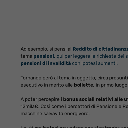
Ad esempio, si pensi al
Reddito di cittadinan
tema
pensioni,
qui per leggere le richieste dei 
pensioni di invalidità
con ipotesi aumenti.
Tornando però al tema in oggetto,
circa presunti
esecutivo in merito alle
bollette,
in primo luogo 
A poter percepire i
bonus sociali relativi alle 
12mila€. Così come i percettori di Pensione e Red
macchine salvavita energivore.
Le ultime ipotesi prevedono che si potrebbe and