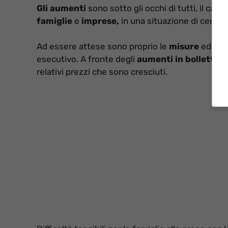
Gli aumenti
sono sotto gli occhi di tutti, il ca
famiglie
e
imprese,
in una situazione di certo 
Ad essere attese sono proprio le
misure
ed i
bo
esecutivo. A fronte degli
aumenti in bolletta
bi
relativi prezzi che sono cresciuti.